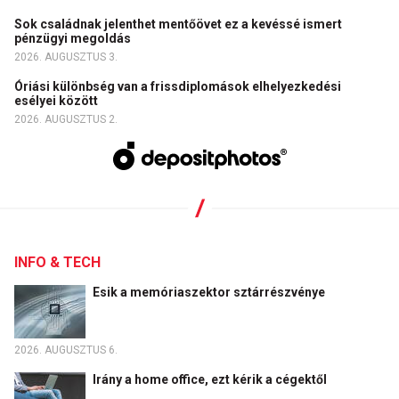
Sok családnak jelenthet mentőövet ez a kevéssé ismert
pénzügyi megoldás
2026. AUGUSZTUS 3.
Óriási különbség van a frissdiplomások elhelyezkedési
esélyei között
2026. AUGUSZTUS 2.
INFO & TECH
Esik a memóriaszektor sztárrészvénye
2026. AUGUSZTUS 6.
Irány a home office, ezt kérik a cégektől