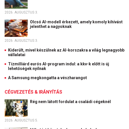
2026. AUGUSZTUS 3.
Olcsó AI-modell érkezett, amely komoly kihívást
jelenthet a nagyoknak
2026. AUGUSZTUS 3.
Kiderült, mivel készülnek az AI-korszakra a világ legnagyobb
vállalatai
Tízmilliárd eurós AI-program indul: a kkv-k előtt is új
lehetőségek nyílnak
A Samsung megkongatta a vészharangot
CÉGVEZETÉS & IRÁNYÍTÁS
Rég nem látott fordulat a családi cégeknél
2026. AUGUSZTUS 5.