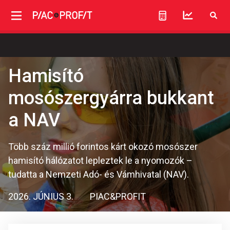
Hamisító
mosószergyárra bukkant
a NAV
Több száz millió forintos kárt okozó mosószer
hamisító hálózatot lepleztek le a nyomozók –
tudatta a Nemzeti Adó- és Vámhivatal (NAV).
2026. JÚNIUS 3.
PIAC&PROFIT