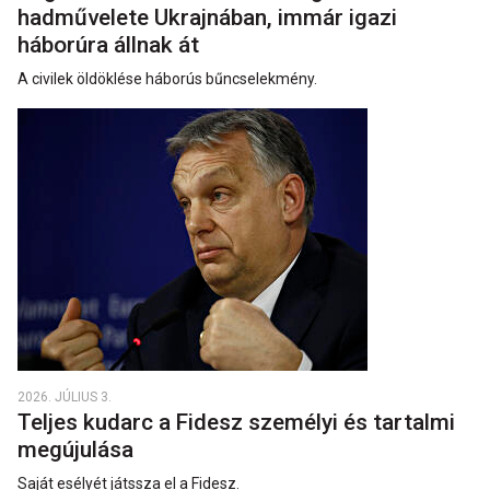
hadművelete Ukrajnában, immár igazi
háborúra állnak át
A civilek öldöklése háborús bűncselekmény.
2026. JÚLIUS 3.
Teljes kudarc a Fidesz személyi és tartalmi
megújulása
Saját esélyét játssza el a Fidesz.