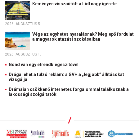
Keményen visszaütött a Lidl nagy ígérete
2026. AUGUSZTUS 5.
Vége az egyhetes nyaralásnak? Meglepő fordulat
a magyarok utazási szokásaiban
2026. AUGUSZTUS 1.
Gond van egy étrendkiegészítővel
Drága lehet a túlzó reklám: a GVH a „legjobb” állításokat
vizsgálja
Drámaian csökkenő internetes forgalommal találkoznak a
lakossági szolgáltatók