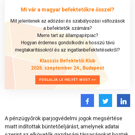
Mi vár a magyar befektetőkre ősszel?
Mit jelentenek az adózási és szabályozási változások
a befektetők számára?
Merre tart az állampapírpiac?
Hogyan érdemes gondolkodni a hosszú távú
megtakarításokról és az ingatlanbefektetésekről?
Klasszis Befektetői Klub
2026. szeptember 24., Budapest
FOGLALJA LE HELYÉT MOST >>
A pénzügyőrök iparjogvédelmi jogok megsértése
miatt indítottak büntetőeljárást, amelynek adatai
szerint az elkövetők gazdasági társaságokat hoztak