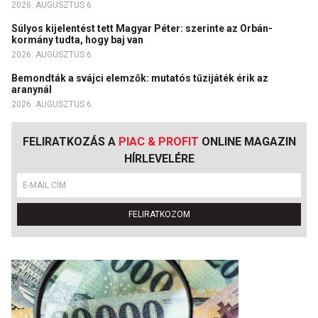
2026. AUGUSZTUS 6.
Súlyos kijelentést tett Magyar Péter: szerinte az Orbán-
kormány tudta, hogy baj van
2026. AUGUSZTUS 6.
Bemondták a svájci elemzők: mutatós tűzijáték érik az
aranynál
2026. AUGUSZTUS 6.
FELIRATKOZÁS A
PIAC & PROFIT
ONLINE MAGAZIN
HÍRLEVELÉRE
FELIRATKOZOM