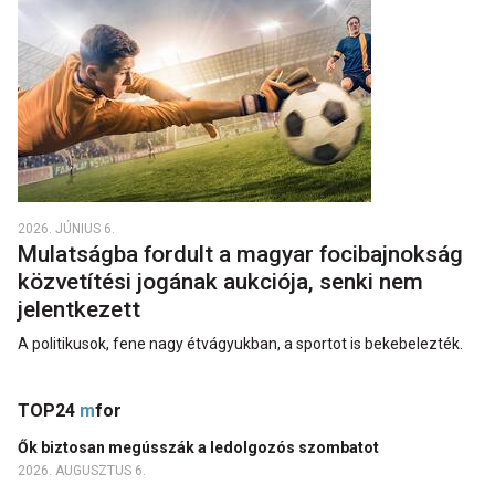
2026. JÚNIUS 6.
Mulatságba fordult a magyar focibajnokság
közvetítési jogának aukciója, senki nem
jelentkezett
A politikusok, fene nagy étvágyukban, a sportot is bekebelezték.
TOP24
m
for
Ők biztosan megússzák a ledolgozós szombatot
2026. AUGUSZTUS 6.