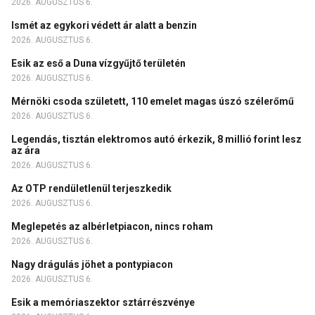
2026. AUGUSZTUS 6.
Ismét az egykori védett ár alatt a benzin
2026. AUGUSZTUS 6.
Esik az eső a Duna vízgyűjtő területén
2026. AUGUSZTUS 6.
Mérnöki csoda született, 110 emelet magas úszó szélerőmű
2026. AUGUSZTUS 6.
Legendás, tisztán elektromos autó érkezik, 8 millió forint lesz
az ára
2026. AUGUSZTUS 6.
Az OTP rendületlenül terjeszkedik
2026. AUGUSZTUS 6.
Meglepetés az albérletpiacon, nincs roham
2026. AUGUSZTUS 6.
Nagy drágulás jöhet a pontypiacon
2026. AUGUSZTUS 6.
Esik a memóriaszektor sztárrészvénye