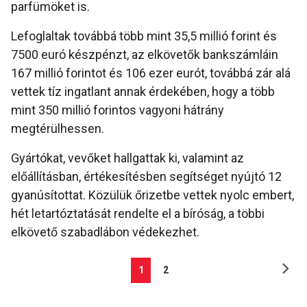
parfümöket is.
Lefoglaltak továbbá több mint 35,5 millió forint és
7500 euró készpénzt, az elkövetők bankszámláin
167 millió forintot és 106 ezer eurót, továbbá zár alá
vettek tíz ingatlant annak érdekében, hogy a több
mint 350 millió forintos vagyoni hátrány
megtérülhessen.
Gyártókat, vevőket hallgattak ki, valamint az
előállításban, értékesítésben segítséget nyújtó 12
gyanúsítottat. Közülük őrizetbe vettek nyolc embert,
hét letartóztatását rendelte el a bíróság, a többi
elkövető szabadlábon védekezhet.
1
2