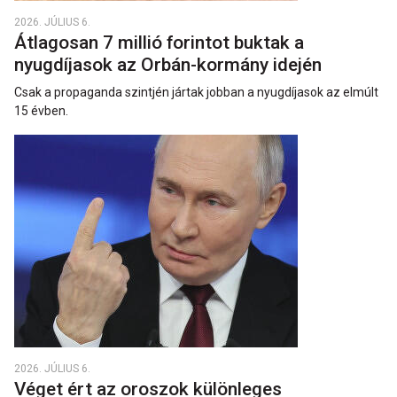
2026. JÚLIUS 6.
Átlagosan 7 millió forintot buktak a
nyugdíjasok az Orbán-kormány idején
Csak a propaganda szintjén jártak jobban a nyugdíjasok az elmúlt
15 évben.
2026. JÚLIUS 6.
Véget ért az oroszok különleges