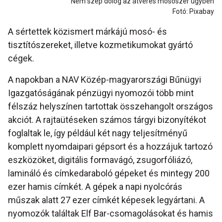
Nem szép dolog az átverés mosószer ügyben
Fotó: Pixabay
A sértettek közismert márkájú mosó- és
tisztítószereket, illetve kozmetikumokat gyártó
cégek.
A napokban a NAV Közép-magyarországi Bűnügyi
Igazgatóságának pénzügyi nyomozói több mint
félszáz helyszínen tartottak összehangolt országos
akciót. A rajtaütéseken számos tárgyi bizonyítékot
foglaltak le, így például két nagy teljesítményű
komplett nyomdaipari gépsort és a hozzájuk tartozó
eszközöket, digitális formavágó, zsugorfóliázó,
lamináló és címkedaraboló gépeket és mintegy 200
ezer hamis címkét. A gépek a napi nyolcórás
műszak alatt 27 ezer címkét képesek legyártani. A
nyomozók találtak Elf Bar-csomagolásokat és hamis