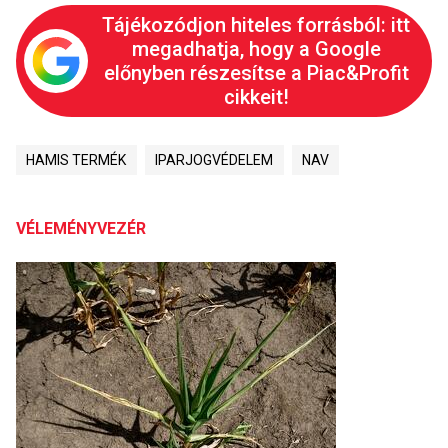
Tájékozódjon hiteles forrásból: itt
megadhatja, hogy a Google
előnyben részesítse a Piac&Profit
cikkeit!
HAMIS TERMÉK
IPARJOGVÉDELEM
NAV
VÉLEMÉNYVEZÉR