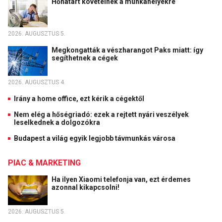
Hőhatárt követelnek a munkahelyekre
2026. AUGUSZTUS 5.
Megkongatták a vészharangot Paks miatt: így
segíthetnek a cégek
2026. AUGUSZTUS 4.
Irány a home office, ezt kérik a cégektől
Nem elég a hőségriadó: ezek a rejtett nyári veszélyek
leselkednek a dolgozókra
Budapest a világ egyik legjobb távmunkás városa
PIAC & MARKETING
Ha ilyen Xiaomi telefonja van, ezt érdemes
azonnal kikapcsolni!
2026. AUGUSZTUS 5.