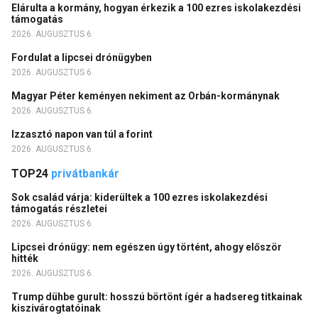
Elárulta a kormány, hogyan érkezik a 100 ezres iskolakezdési
támogatás
2026. AUGUSZTUS 6.
Fordulat a lipcsei drónügyben
2026. AUGUSZTUS 6.
Magyar Péter keményen nekiment az Orbán-kormánynak
2026. AUGUSZTUS 6.
Izzasztó napon van túl a forint
2026. AUGUSZTUS 6.
TOP24
privátbankár
Sok család várja: kiderültek a 100 ezres iskolakezdési
támogatás részletei
2026. AUGUSZTUS 6.
Lipcsei drónügy: nem egészen úgy történt, ahogy először
hitték
2026. AUGUSZTUS 6.
Trump dühbe gurult: hosszú börtönt ígér a hadsereg titkainak
kiszivárogtatóinak