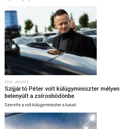
2026. JÚLIUS 2.
Szijjártó Péter volt külügyminiszter mélyen
belenyúlt a zsírosbödönbe
Szerette a volt külügyminiszter a luxust.