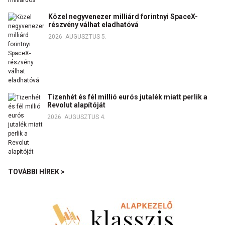
Közel negyvenezer milliárd forintnyi SpaceX-
részvény válhat eladhatóvá
2026. AUGUSZTUS 5.
Tizenhét és fél millió eurós jutalék miatt perlik a
Revolut alapítóját
2026. AUGUSZTUS 4.
TOVÁBBI HÍREK >