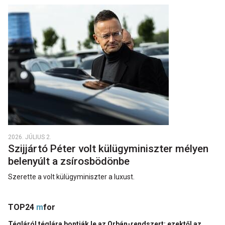
2026. JÚLIUS 2.
Szijjártó Péter volt külügyminiszter mélyen
belenyúlt a zsírosbödönbe
Szerette a volt külügyminiszter a luxust.
TOP24
m
for
Tégláról téglára bontják le az Orbán-rendszert: ezektől az