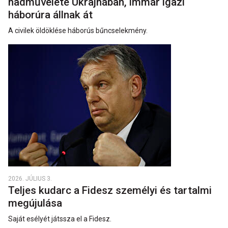
hadművelete Ukrajnában, immár igazi
háborúra állnak át
A civilek öldöklése háborús bűncselekmény.
2026. JÚLIUS 3.
Teljes kudarc a Fidesz személyi és tartalmi
megújulása
Saját esélyét játssza el a Fidesz.