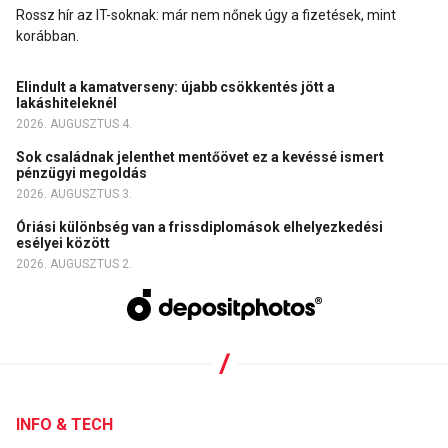
Rossz hír az IT-soknak: már nem nőnek úgy a fizetések, mint
korábban.
Elindult a kamatverseny: újabb csökkentés jött a
lakáshiteleknél
2026. AUGUSZTUS 4.
Sok családnak jelenthet mentőövet ez a kevéssé ismert
pénzügyi megoldás
2026. AUGUSZTUS 3.
Óriási különbség van a frissdiplomások elhelyezkedési
esélyei között
2026. AUGUSZTUS 2.
INFO & TECH