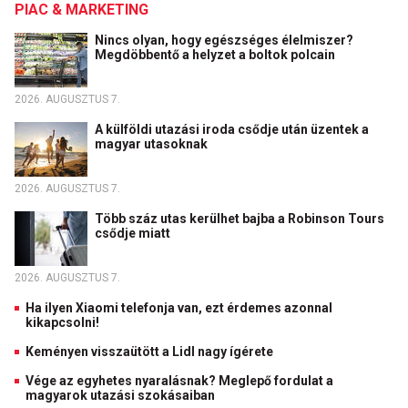
PIAC & MARKETING
Nincs olyan, hogy egészséges élelmiszer?
Megdöbbentő a helyzet a boltok polcain
2026. AUGUSZTUS 7.
A külföldi utazási iroda csődje után üzentek a
magyar utasoknak
2026. AUGUSZTUS 7.
Több száz utas kerülhet bajba a Robinson Tours
csődje miatt
2026. AUGUSZTUS 7.
Ha ilyen Xiaomi telefonja van, ezt érdemes azonnal
kikapcsolni!
Keményen visszaütött a Lidl nagy ígérete
Vége az egyhetes nyaralásnak? Meglepő fordulat a
magyarok utazási szokásaiban