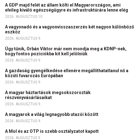
A GDP majd felét az állam költi el Magyarországon, ami
elvileg kiváló egészségügyre és infrastruktúrára lenne elég
2026. AUGUSZTUS 10.
A vagyonadó és a vagyonvisszaszerzés két nagyon különböző
eszköz
2026. AUGUSZTUS 9.
Úgy tűnik, Orbán Viktor már nem mondja meg a KDNP-nek,
hogy fontos pozíciókba kit kell jelölniük
2026. AUGUSZTUS 9.
A gazdaság gyengélkedése ellenére megállíthatatlanul nő a
közúti fuvarozás Európában
2026. AUGUSZTUS 9.
A magyar háztartások megsokszorozták
részvényvásárlásaikat
2026. AUGUSZTUS 9.
A magyarok a világ legnagyobb utazói között
2026. AUGUSZTUS 9.
A Mol és az OTP is szebb osztályzatot kapott
2026. AUGUSZTUS 9.