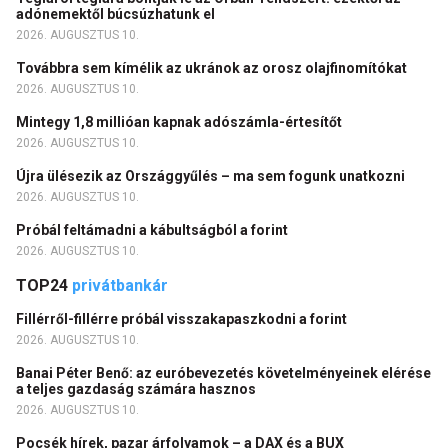
adónemektől búcsúzhatunk el
2026. AUGUSZTUS 10.
Továbbra sem kímélik az ukránok az orosz olajfinomítókat
2026. AUGUSZTUS 10.
Mintegy 1,8 millióan kapnak adószámla-értesítőt
2026. AUGUSZTUS 10.
Újra ülésezik az Országgyűlés – ma sem fogunk unatkozni
2026. AUGUSZTUS 10.
Próbál feltámadni a kábultságból a forint
2026. AUGUSZTUS 10.
TOP24
privátbankár
Fillérről-fillérre próbál visszakapaszkodni a forint
2026. AUGUSZTUS 10.
Banai Péter Benő: az euróbevezetés követelményeinek elérése
a teljes gazdaság számára hasznos
2026. AUGUSZTUS 10.
Pocsék hírek, pazar árfolyamok – a DAX és a BUX