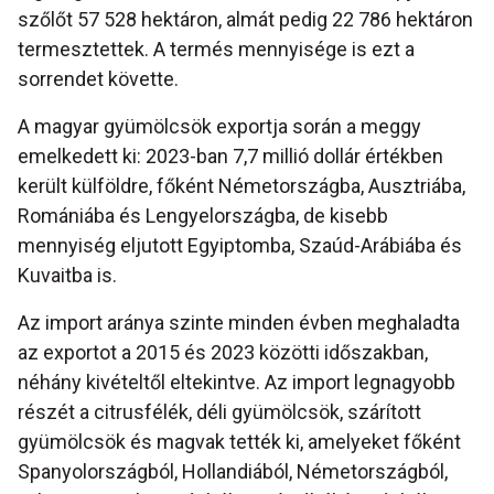
szőlőt 57 528 hektáron, almát pedig 22 786 hektáron
termesztettek. A termés mennyisége is ezt a
sorrendet követte.
A magyar gyümölcsök exportja során a meggy
emelkedett ki: 2023-ban 7,7 millió dollár értékben
került külföldre, főként Németországba, Ausztriába,
Romániába és Lengyelországba, de kisebb
mennyiség eljutott Egyiptomba, Szaúd-Arábiába és
Kuvaitba is.
Az import aránya szinte minden évben meghaladta
az exportot a 2015 és 2023 közötti időszakban,
néhány kivételtől eltekintve. Az import legnagyobb
részét a citrusfélék, déli gyümölcsök, szárított
gyümölcsök és magvak tették ki, amelyeket főként
Spanyolországból, Hollandiából, Németországból,