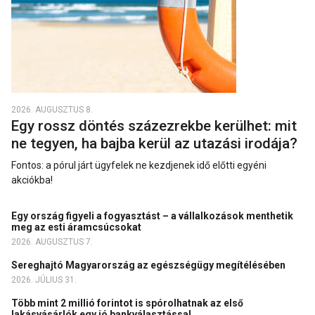
2026. AUGUSZTUS 8.
Egy rossz döntés százezrekbe kerülhet: mit
ne tegyen, ha bajba kerül az utazási irodája?
Fontos: a pórul járt ügyfelek ne kezdjenek idő előtti egyéni
akciókba!
Egy ország figyeli a fogyasztást – a vállalkozások menthetik
meg az esti áramcsúcsokat
2026. AUGUSZTUS 7.
Sereghajtó Magyarország az egészségügy megítélésében
2026. JÚLIUS 31.
Több mint 2 millió forintot is spórolhatnak az első
lakásvásárlók egy jó bankválasztással