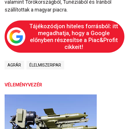
valamint Törökországból, Tunéziából és Iránból
szállítottak a magyar piacra.
Tájékozódjon hiteles forrásból: itt
megadhatja, hogy a Google
előnyben részesítse a Piac&Profit
cikkeit!
AGRÁR
ÉLELMISZERIPAR
VÉLEMÉNYVEZÉR