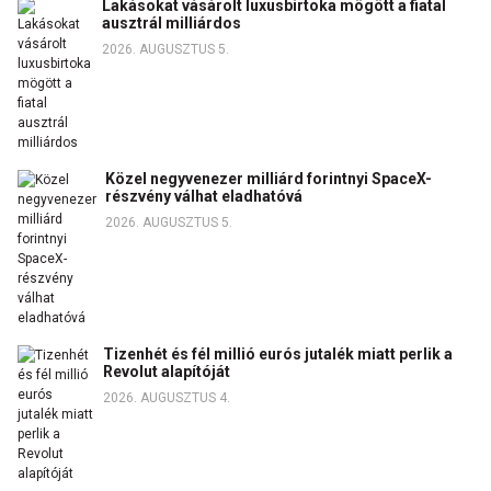
Lakásokat vásárolt luxusbirtoka mögött a fiatal
ausztrál milliárdos
2026. AUGUSZTUS 5.
Közel negyvenezer milliárd forintnyi SpaceX-
részvény válhat eladhatóvá
2026. AUGUSZTUS 5.
Tizenhét és fél millió eurós jutalék miatt perlik a
Revolut alapítóját
2026. AUGUSZTUS 4.