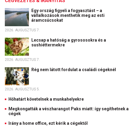
CÉGVEZETÉS & IRÁNYÍTÁS
Egy ország figyeli a fogyasztást – a
vállalkozások menthetik meg az esti
áramcsúcsokat
2026. AUGUSZTUS 7.
Lecsap a hatóság a gyrososokra és a
sushiéttermekre
2026. AUGUSZTUS 7.
Rég nem látott fordulat a családi cégeknél
2026. AUGUSZTUS 5.
Hőhatárt követelnek a munkahelyekre
Megkongatták a vészharangot Paks miatt: így segíthetnek a
cégek
Irány a home office, ezt kérik a cégektől