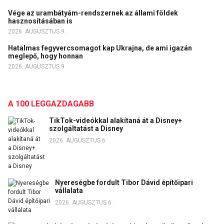
Vége az urambátyám-rendszernek az állami földek
hasznosításában is
2026. AUGUSZTUS 9.
Hatalmas fegyvercsomagot kap Ukrajna, de ami igazán
meglepő, hogy honnan
2026. AUGUSZTUS 9.
A 100 LEGGAZDAGABB
TikTok-videókkal alakítaná át a Disney+
szolgáltatást a Disney
2026. AUGUSZTUS 6.
Nyereségbe fordult Tibor Dávid építőipari
vállalata
2026. AUGUSZTUS 6.