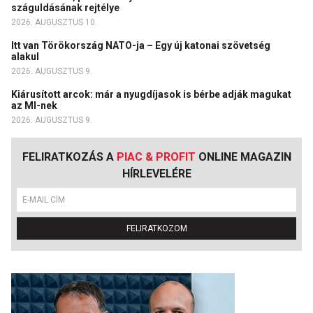
száguldásának rejtélye
2026. AUGUSZTUS 10.
Itt van Törökország NATO-ja – Egy új katonai szövetség
alakul
2026. AUGUSZTUS 9.
Kiárusított arcok: már a nyugdíjasok is bérbe adják magukat
az MI-nek
2026. AUGUSZTUS 9.
FELIRATKOZÁS A
PIAC & PROFIT
ONLINE MAGAZIN
HÍRLEVELÉRE
FELIRATKOZOM