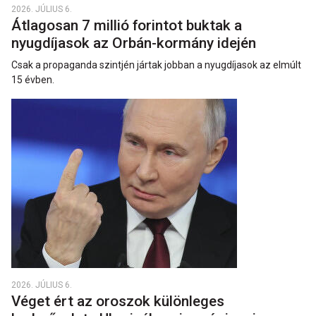
2026. JÚLIUS 6.
Átlagosan 7 millió forintot buktak a
nyugdíjasok az Orbán-kormány idején
Csak a propaganda szintjén jártak jobban a nyugdíjasok az elmúlt
15 évben.
2026. JÚLIUS 6.
Véget ért az oroszok különleges