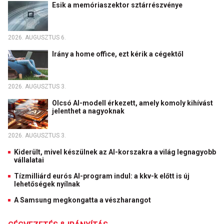
Esik a memóriaszektor sztárrészvénye
2026. AUGUSZTUS 6.
Irány a home office, ezt kérik a cégektől
2026. AUGUSZTUS 3.
Olcsó AI-modell érkezett, amely komoly kihívást
jelenthet a nagyoknak
2026. AUGUSZTUS 3.
Kiderült, mivel készülnek az AI-korszakra a világ legnagyobb
vállalatai
Tízmilliárd eurós AI-program indul: a kkv-k előtt is új
lehetőségek nyílnak
A Samsung megkongatta a vészharangot