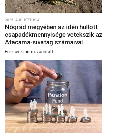
2026. AUGUSZTUS 4.
Nógrád megyében az idén hullott
csapadékmennyisége vetekszik az
Atacama‑sivatag számaival
Erre senki nem számított.