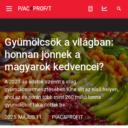
Gyümölcsök a világban:
honnan jönnek a
magyarok kedvencei?
A 2023-as adatok szerint a világ
gyümölcstermesztésében Kína állt az első helyen,
ahol az év során több mint 260 millió tonna
gyümölcsöt takarítottak be.
2025. MÁJUS 11.
PIAC&PROFIT