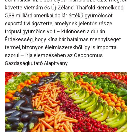
követte Vietnám és Új-Zéland. Thaiföld kiemelkedő,
5,38 milliárd amerikai dollár értékű gyümölcsöt
exportált világszerte, amelynek jelentős része
trópusi gyümölcs volt – különösen a durián.
Érdekesség, hogy Kína bár hatalmas mennyiséget
termel, bizonyos élelmiszerekből így is importra
szorul – írja elemzésében az Oeconomus
Gazdaságkutató Alapítvány.