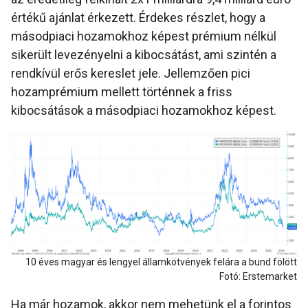
értékű ajánlat érkezett. Érdekes részlet, hogy a
másodpiaci hozamokhoz képest prémium nélkül
sikerült levezényelni a kibocsátást, ami szintén a
rendkívül erős kereslet jele. Jellemzően pici
hozamprémium mellett történnek a friss
kibocsátások a másodpiaci hozamokhoz képest.
10 éves magyar és lengyel államkötvények felára a bund fölött
Fotó: Erstemarket
Ha már hozamok, akkor nem mehetünk el a forintos