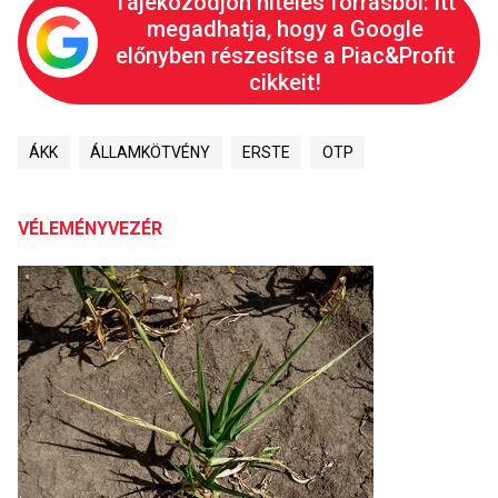
Tájékozódjon hiteles forrásból: itt
megadhatja, hogy a Google
előnyben részesítse a Piac&Profit
cikkeit!
ÁKK
ÁLLAMKÖTVÉNY
ERSTE
OTP
VÉLEMÉNYVEZÉR