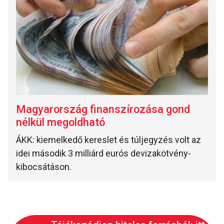
Magyarország finanszírozása gond
nélkül megoldható
ÁKK: kiemelkedő kereslet és túljegyzés volt az
idei második 3 milliárd eurós devizakötvény-
kibocsátáson.