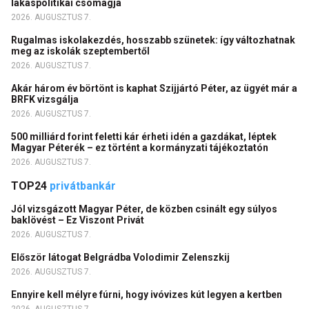
lakáspolitikai csomagja
2026. AUGUSZTUS 7.
Rugalmas iskolakezdés, hosszabb szünetek: így változhatnak
meg az iskolák szeptembertől
2026. AUGUSZTUS 7.
Akár három év börtönt is kaphat Szijjártó Péter, az ügyét már a
BRFK vizsgálja
2026. AUGUSZTUS 7.
500 milliárd forint feletti kár érheti idén a gazdákat, léptek
Magyar Péterék – ez történt a kormányzati tájékoztatón
2026. AUGUSZTUS 7.
TOP24
privátbankár
Jól vizsgázott Magyar Péter, de közben csinált egy súlyos
baklövést – Ez Viszont Privát
2026. AUGUSZTUS 7.
Először látogat Belgrádba Volodimir Zelenszkij
2026. AUGUSZTUS 7.
Ennyire kell mélyre fúrni, hogy ivóvizes kút legyen a kertben
2026. AUGUSZTUS 7.