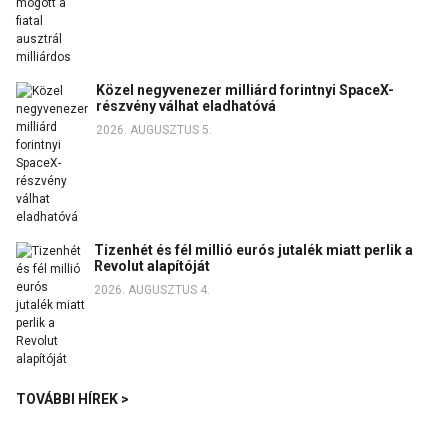
Közel negyvenezer milliárd forintnyi SpaceX-
részvény válhat eladhatóvá
2026. AUGUSZTUS 5.
Tizenhét és fél millió eurós jutalék miatt perlik a
Revolut alapítóját
2026. AUGUSZTUS 4.
TOVÁBBI HÍREK >