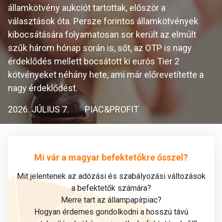
államkötvény aukciót tartottak, először a
választások óta. Persze forintos államkötvények
kibocsátására folyamatosan sor került az elmúlt
szűk három hónap során is, sőt, az OTP is nagy
érdeklődés mellett bocsátott ki eurós Tier 2
kötvényeket néhány hete, ami már előrevetítette a
nagy érdeklődést.
2026. JÚLIUS 7.
PIAC&PROFIT
Mi vár a magyar befektetőkre ősszel?
Mit jelentenek az adózási és szabályozási változások
a befektetők számára?
Merre tart az állampapírpiac?
Hogyan érdemes gondolkodni a hosszú távú