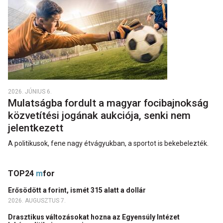
2026. JÚNIUS 6.
Mulatságba fordult a magyar focibajnokság
közvetítési jogának aukciója, senki nem
jelentkezett
A politikusok, fene nagy étvágyukban, a sportot is bekebelezték.
TOP24
m
for
Erősödött a forint, ismét 315 alatt a dollár
2026. AUGUSZTUS 7.
Drasztikus változásokat hozna az Egyensúly Intézet