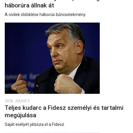
háborúra állnak át
A civilek öldöklése háborús bűncselekmény.
2026. JÚLIUS 3.
Teljes kudarc a Fidesz személyi és tartalmi
megújulása
Saját esélyét játssza el a Fidesz.