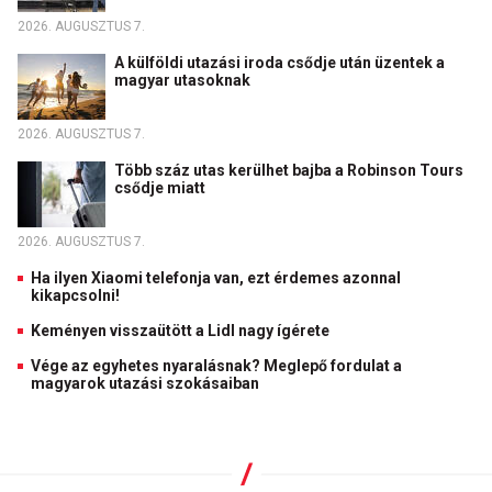
2026. AUGUSZTUS 7.
A külföldi utazási iroda csődje után üzentek a
magyar utasoknak
2026. AUGUSZTUS 7.
Több száz utas kerülhet bajba a Robinson Tours
csődje miatt
2026. AUGUSZTUS 7.
Ha ilyen Xiaomi telefonja van, ezt érdemes azonnal
kikapcsolni!
Keményen visszaütött a Lidl nagy ígérete
Vége az egyhetes nyaralásnak? Meglepő fordulat a
magyarok utazási szokásaiban