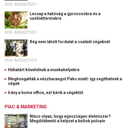
2026. AUGUSZTUS 7.
Lecsap a hatóság a gyrososokra és a
sushiéttermekre
2026. AUGUSZTUS 7.
Rég nem látott fordulat a családi cégeknél
2026. AUGUSZTUS 5.
Hőhatárt követelnek a munkahelyekre
Megkongatták a vészharangot Paks miatt: így segíthetnek a
cégek
Irány a home office, ezt kérik a cégektől
PIAC & MARKETING
Nincs olyan, hogy egészséges élelmiszer?
Megdöbbentő a helyzet a boltok polcain