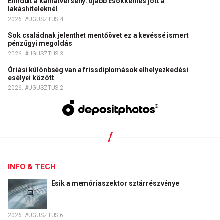
Elindult a kamatverseny: újabb csökkentés jött a
lakáshiteleknél
2026. AUGUSZTUS 4.
Sok családnak jelenthet mentőövet ez a kevéssé ismert
pénzügyi megoldás
2026. AUGUSZTUS 3.
Óriási különbség van a frissdiplomások elhelyezkedési
esélyei között
2026. AUGUSZTUS 2.
INFO & TECH
Esik a memóriaszektor sztárrészvénye
2026. AUGUSZTUS 6.