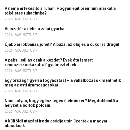
A néma értékesítő a ruhán: Hogyan épít prémium márkát a
tökéletes ruhacímke?
2026. AUGUSZTUS 7.
Visszatér az élet a zalai gyárba
2026. AUGUSZTUS 7.
Újabb árrobbanás jöhet? A búza, az olaj és a cukor is drágul
2026. AUGUSZTUS 7.
A paksi leállás csak a kezdet? Évek óta ismert
rendszerkockázatra figyelmeztetnek
2026. AUGUSZTUS 7.
Egy ország figyeli a fogyasztást – a vállalkozások menthetik
meg az esti áramcsúcsokat
2026. AUGUSZTUS 7.
Nincs olyan, hogy egészséges élelmiszer? Megdöbbentő a
helyzet a boltok polcain
2026. AUGUSZTUS 7.
A külföldi utazási iroda csődje után üzentek a magyar
utasoknak