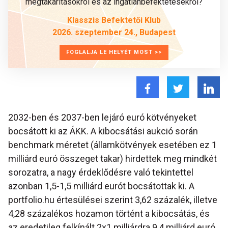
megtakarításokról és az ingatlanbefektetésekről?
Klasszis Befektetői Klub
2026. szeptember 24., Budapest
FOGLALJA LE HELYÉT MOST >>
2032-ben és 2037-ben lejáró euró kötvényeket
bocsátott ki az ÁKK. A kibocsátási aukció során
benchmark méretet (államkötvények esetében ez 1
milliárd euró összeget takar) hirdettek meg mindkét
sorozatra, a nagy érdeklődésre való tekintettel
azonban 1,5-1,5 milliárd eurót bocsátottak ki. A
portfolio.hu értesülései szerint 3,62 százalék, illetve
4,28 százalékos hozamon történt a kibocsátás, és
az eredetileg felkínált 2x1 milliárdra 9,4 milliárd euró