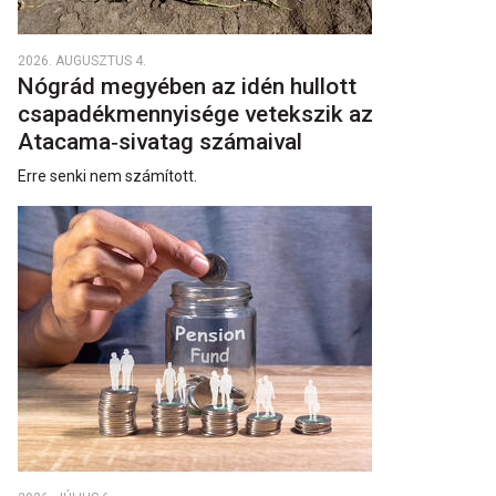
2026. AUGUSZTUS 4.
Nógrád megyében az idén hullott
csapadékmennyisége vetekszik az
Atacama‑sivatag számaival
Erre senki nem számított.