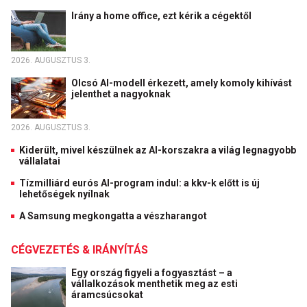
Irány a home office, ezt kérik a cégektől
2026. AUGUSZTUS 3.
Olcsó AI-modell érkezett, amely komoly kihívást
jelenthet a nagyoknak
2026. AUGUSZTUS 3.
Kiderült, mivel készülnek az AI-korszakra a világ legnagyobb
vállalatai
Tízmilliárd eurós AI-program indul: a kkv-k előtt is új
lehetőségek nyílnak
A Samsung megkongatta a vészharangot
CÉGVEZETÉS & IRÁNYÍTÁS
Egy ország figyeli a fogyasztást – a
vállalkozások menthetik meg az esti
áramcsúcsokat