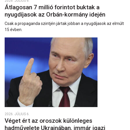
2026. JÚLIUS 6.
Átlagosan 7 millió forintot buktak a
nyugdíjasok az Orbán-kormány idején
Csak a propaganda szintjén jártak jobban a nyugdíjasok az elmúlt
15 évben.
2026. JÚLIUS 6.
Véget ért az oroszok különleges
hadművelete Ukrajnában, immár igazi