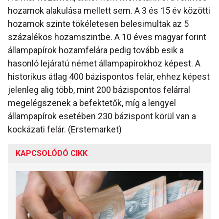
hozamok alakulása mellett sem. A 3 és 15 év közötti
hozamok szinte tökéletesen belesimultak az 5
százalékos hozamszintbe. A 10 éves magyar forint
állampapírok hozamfelára pedig tovább esik a
hasonló lejáratú német állampapírokhoz képest. A
historikus átlag 400 bázispontos felár, ehhez képest
jelenleg alig több, mint 200 bázispontos felárral
megelégszenek a befektetők, míg a lengyel
állampapírok esetében 230 bázispont körül van a
kockázati felár. (Erstemarket)
KAPCSOLÓDÓ CIKK