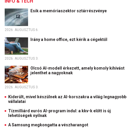
INFO & TECH
Esik a memóriaszektor sztárrészvénye
2026. AUGUSZTUS 6.
Irány a home office, ezt kérik a cégektől
2026. AUGUSZTUS 3.
Olcsó AI-modell érkezett, amely komoly kihívást
jelenthet a nagyoknak
2026. AUGUSZTUS 3.
Kiderült, mivel készülnek az AI-korszakra a világ legnagyobb
vállalatai
Tízmilliárd eurós AI-program indul: a kkv-k előtt is új
lehetőségek nyílnak
A Samsung megkongatta a vészharangot