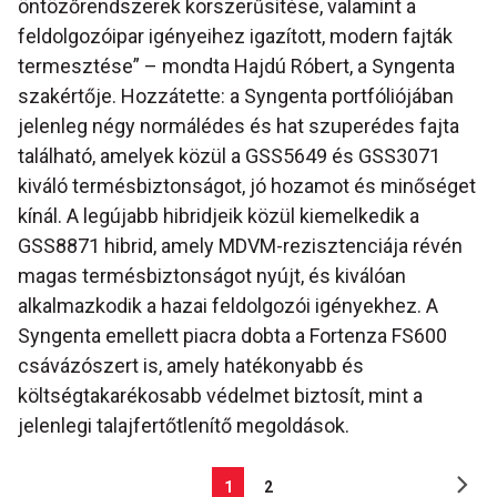
öntözőrendszerek korszerűsítése, valamint a
feldolgozóipar igényeihez igazított, modern fajták
termesztése” – mondta Hajdú Róbert, a Syngenta
szakértője. Hozzátette: a Syngenta portfóliójában
jelenleg négy normálédes és hat szuperédes fajta
található, amelyek közül a GSS5649 és GSS3071
kiváló termésbiztonságot, jó hozamot és minőséget
kínál. A legújabb hibridjeik közül kiemelkedik a
GSS8871 hibrid, amely MDVM-rezisztenciája révén
magas termésbiztonságot nyújt, és kiválóan
alkalmazkodik a hazai feldolgozói igényekhez. A
Syngenta emellett piacra dobta a Fortenza FS600
csávázószert is, amely hatékonyabb és
költségtakarékosabb védelmet biztosít, mint a
jelenlegi talajfertőtlenítő megoldások.
1
2