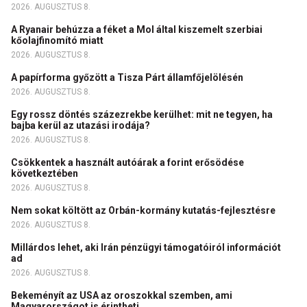
2026. AUGUSZTUS 8.
A Ryanair behúzza a féket a Mol által kiszemelt szerbiai
kőolajfinomító miatt
2026. AUGUSZTUS 8.
A papírforma győzött a Tisza Párt államfőjelölésén
2026. AUGUSZTUS 8.
Egy rossz döntés százezrekbe kerülhet: mit ne tegyen, ha
bajba kerül az utazási irodája?
2026. AUGUSZTUS 8.
Csökkentek a használt autóárak a forint erősödése
következtében
2026. AUGUSZTUS 8.
Nem sokat költött az Orbán-kormány kutatás-fejlesztésre
2026. AUGUSZTUS 8.
Millárdos lehet, aki Irán pénzügyi támogatóiról információt
ad
2026. AUGUSZTUS 8.
Bekeményít az USA az oroszokkal szemben, ami
Magyarországot is érintheti