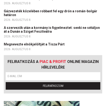
2026. AUGUSZTUS 8.
Gázvezeték közelében robbant fel egy drón a román-bolgár
határon
2026. AUGUSZTUS 8.
A szervezők után a kormány is figyelmeztet: senki ne sétáljon
át a Dunán a Sziget Fesztiválra
2026. AUGUSZTUS 8.
Megnevezte elnökjelöltjét a Tisza Párt
2026. AUGUSZTUS 8.
FELIRATKOZÁS A
PIAC & PROFIT
ONLINE MAGAZIN
HÍRLEVELÉRE
FELIRATKOZOM