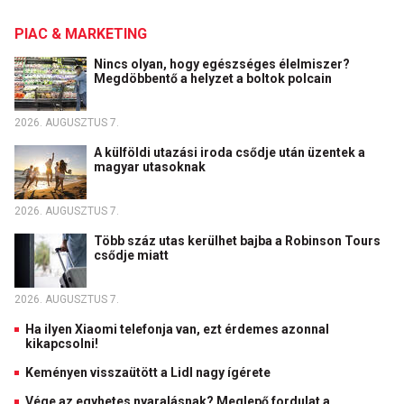
PIAC & MARKETING
Nincs olyan, hogy egészséges élelmiszer?
Megdöbbentő a helyzet a boltok polcain
2026. AUGUSZTUS 7.
A külföldi utazási iroda csődje után üzentek a
magyar utasoknak
2026. AUGUSZTUS 7.
Több száz utas kerülhet bajba a Robinson Tours
csődje miatt
2026. AUGUSZTUS 7.
Ha ilyen Xiaomi telefonja van, ezt érdemes azonnal
kikapcsolni!
Keményen visszaütött a Lidl nagy ígérete
Vége az egyhetes nyaralásnak? Meglepő fordulat a