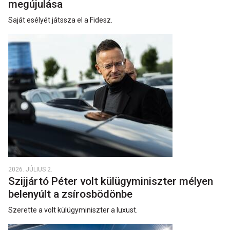
megújulása
Saját esélyét játssza el a Fidesz.
2026. JÚLIUS 2.
Szijjártó Péter volt külügyminiszter mélyen
belenyúlt a zsírosbödönbe
Szerette a volt külügyminiszter a luxust.