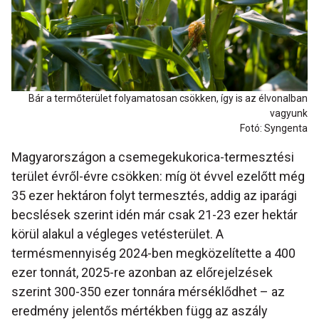
Bár a termőterület folyamatosan csökken, így is az élvonalban
vagyunk
Fotó: Syngenta
Magyarországon a csemegekukorica-termesztési
terület évről-évre csökken: míg öt évvel ezelőtt még
35 ezer hektáron folyt termesztés, addig az iparági
becslések szerint idén már csak 21-23 ezer hektár
körül alakul a végleges vetésterület. A
termésmennyiség 2024-ben megközelítette a 400
ezer tonnát, 2025-re azonban az előrejelzések
szerint 300-350 ezer tonnára mérséklődhet – az
eredmény jelentős mértékben függ az aszály