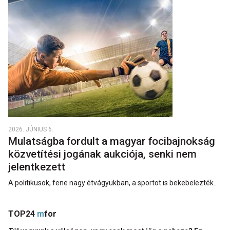
2026. JÚNIUS 6.
Mulatságba fordult a magyar focibajnokság
közvetítési jogának aukciója, senki nem
jelentkezett
A politikusok, fene nagy étvágyukban, a sportot is bekebelezték.
TOP24
m
for