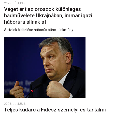
2026. JÚLIUS 6.
Véget ért az oroszok különleges
hadművelete Ukrajnában, immár igazi
háborúra állnak át
A civilek öldöklése háborús bűncselekmény.
2026. JÚLIUS 3.
Teljes kudarc a Fidesz személyi és tartalmi