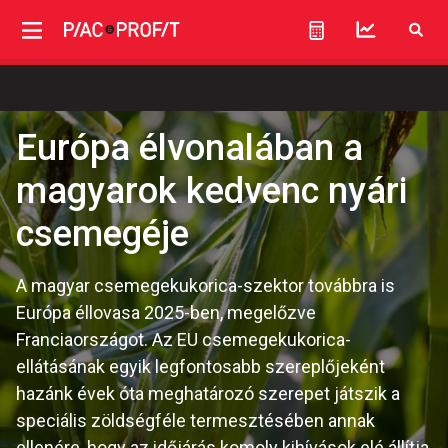
Európa élvonalában a
magyarok kedvenc nyári
csemegéje
A magyar csemegekukorica-szektor továbbra is
Európa éllovasa 2025-ben, megelőzve
Franciaországot. Az EU csemegekukorica-
ellátásának egyik legfontosabb szereplőjeként
hazánk évek óta meghatározó szerepet játszik a
speciális zöldségféle termesztésében annak
ellenére, hogy az időjárás komoly kihívások elé állítja