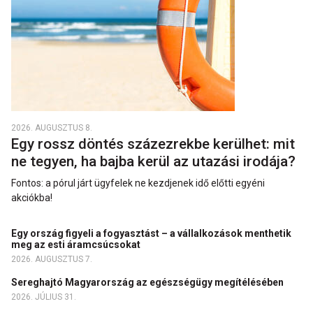
2026. AUGUSZTUS 8.
Egy rossz döntés százezrekbe kerülhet: mit
ne tegyen, ha bajba kerül az utazási irodája?
Fontos: a pórul járt ügyfelek ne kezdjenek idő előtti egyéni
akciókba!
Egy ország figyeli a fogyasztást – a vállalkozások menthetik
meg az esti áramcsúcsokat
2026. AUGUSZTUS 7.
Sereghajtó Magyarország az egészségügy megítélésében
2026. JÚLIUS 31.