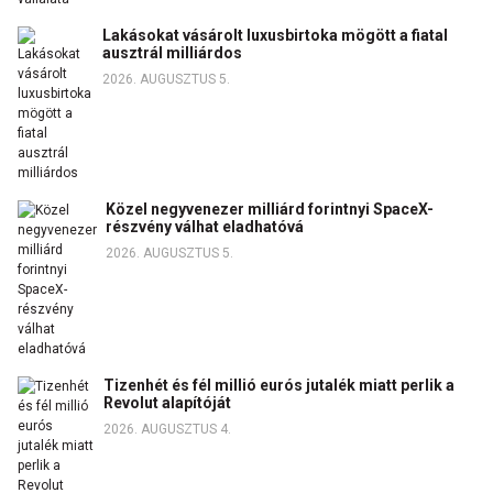
Lakásokat vásárolt luxusbirtoka mögött a fiatal
ausztrál milliárdos
2026. AUGUSZTUS 5.
Közel negyvenezer milliárd forintnyi SpaceX-
részvény válhat eladhatóvá
2026. AUGUSZTUS 5.
Tizenhét és fél millió eurós jutalék miatt perlik a
Revolut alapítóját
2026. AUGUSZTUS 4.