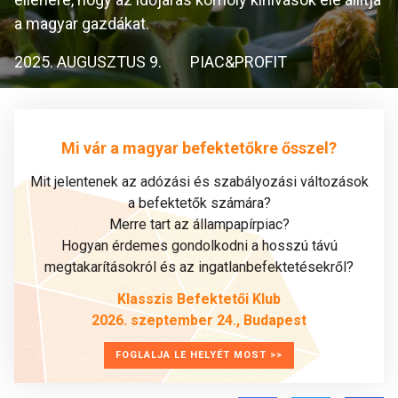
a magyar gazdákat.
2025. AUGUSZTUS 9.
PIAC&PROFIT
Mi vár a magyar befektetőkre ősszel?
Mit jelentenek az adózási és szabályozási változások
a befektetők számára?
Merre tart az állampapírpiac?
Hogyan érdemes gondolkodni a hosszú távú
megtakarításokról és az ingatlanbefektetésekről?
Klasszis Befektetői Klub
2026. szeptember 24., Budapest
FOGLALJA LE HELYÉT MOST >>