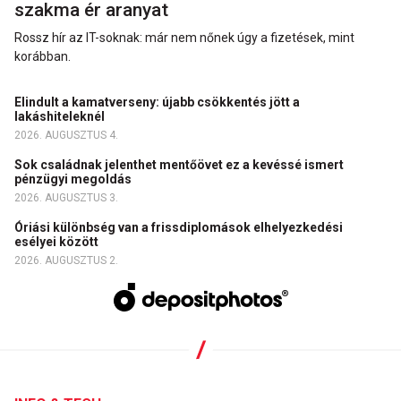
szakma ér aranyat
Rossz hír az IT-soknak: már nem nőnek úgy a fizetések, mint
korábban.
Elindult a kamatverseny: újabb csökkentés jött a
lakáshiteleknél
2026. AUGUSZTUS 4.
Sok családnak jelenthet mentőövet ez a kevéssé ismert
pénzügyi megoldás
2026. AUGUSZTUS 3.
Óriási különbség van a frissdiplomások elhelyezkedési
esélyei között
2026. AUGUSZTUS 2.