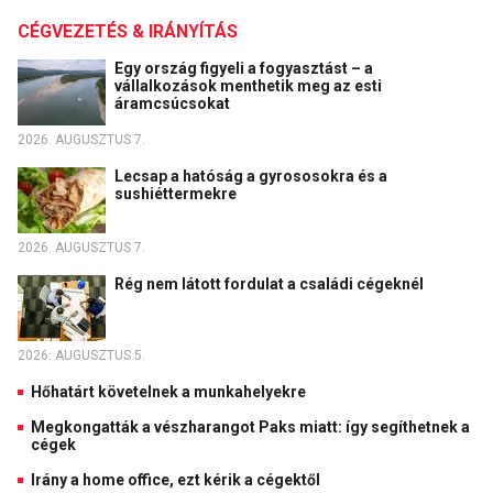
CÉGVEZETÉS & IRÁNYÍTÁS
Egy ország figyeli a fogyasztást – a
vállalkozások menthetik meg az esti
áramcsúcsokat
2026. AUGUSZTUS 7.
Lecsap a hatóság a gyrososokra és a
sushiéttermekre
2026. AUGUSZTUS 7.
Rég nem látott fordulat a családi cégeknél
2026. AUGUSZTUS 5.
Hőhatárt követelnek a munkahelyekre
Megkongatták a vészharangot Paks miatt: így segíthetnek a
cégek
Irány a home office, ezt kérik a cégektől