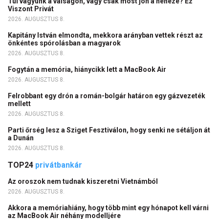
Túl vagyunk a válságon, vagy csak most jön a neheze? Ez
Viszont Privát
2026. AUGUSZTUS 8.
Kapitány István elmondta, mekkora arányban vettek részt az
önkéntes spórolásban a magyarok
2026. AUGUSZTUS 8.
Fogytán a memória, hiánycikk lett a MacBook Air
2026. AUGUSZTUS 8.
Felrobbant egy drón a román-bolgár határon egy gázvezeték
mellett
2026. AUGUSZTUS 8.
Parti őrség lesz a Sziget Fesztiválon, hogy senki ne sétáljon át
a Dunán
2026. AUGUSZTUS 8.
TOP24
privátbankár
Az oroszok nem tudnak kiszeretni Vietnámból
2026. AUGUSZTUS 8.
Akkora a memóriahiány, hogy több mint egy hónapot kell várni
az MacBook Air néhány modelljére