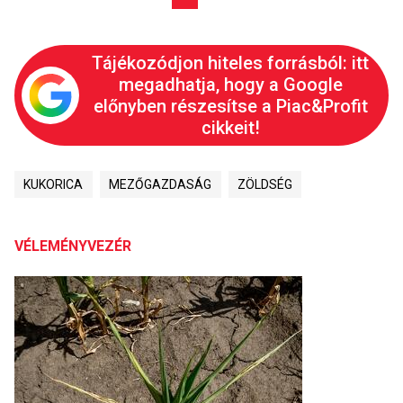
Tájékozódjon hiteles forrásból: itt
megadhatja, hogy a Google
előnyben részesítse a Piac&Profit
cikkeit!
KUKORICA
MEZŐGAZDASÁG
ZÖLDSÉG
VÉLEMÉNYVEZÉR