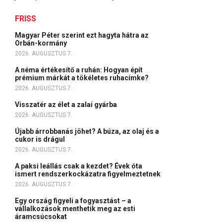
FRISS
Magyar Péter szerint ezt hagyta hátra az
Orbán-kormány
2026. AUGUSZTUS 7.
A néma értékesítő a ruhán: Hogyan épít
prémium márkát a tökéletes ruhacímke?
2026. AUGUSZTUS 7.
Visszatér az élet a zalai gyárba
2026. AUGUSZTUS 7.
Újabb árrobbanás jöhet? A búza, az olaj és a
cukor is drágul
2026. AUGUSZTUS 7.
A paksi leállás csak a kezdet? Évek óta
ismert rendszerkockázatra figyelmeztetnek
2026. AUGUSZTUS 7.
Egy ország figyeli a fogyasztást – a
vállalkozások menthetik meg az esti
áramcsúcsokat