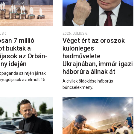
US 6.
2026. JÚLIUS 6.
san 7 millió
Véget ért az oroszok
ot buktak a
különleges
íjasok az Orbán-
hadművelete
ny idején
Ukrajnában, immár igazi
háborúra állnak át
opaganda szintjén jártak
nyugdíjasok az elmúlt 15
A civilek öldöklése háborús
bűncselekmény.