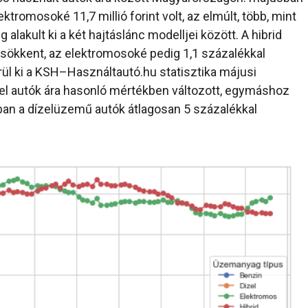
lektromosoké 11,7 millió forint volt, az elmúlt, több, mint
lakult ki a két hajtáslánc modelljei között. A hibrid
csökkent, az elektromosoké pedig 1,1 százalékkal
l ki a KSH–Használtautó.hu statisztika májusi
zel autók ára hasonló mértékben változott, egymáshoz
kban a dízelüzemű autók átlagosan 5 százalékkal