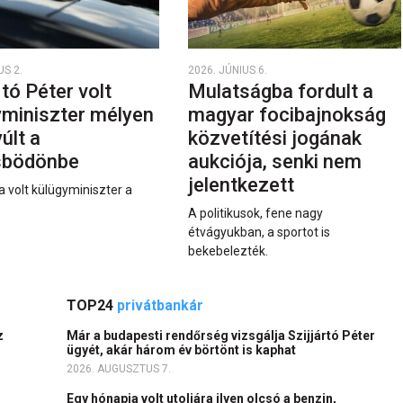
US 2.
2026. JÚNIUS 6.
rtó Péter volt
Mulatságba fordult a
yminiszter mélyen
magyar focibajnokság
últ a
közvetítési jogának
sbödönbe
aukciója, senki nem
jelentkezett
a volt külügyminiszter a
A politikusok, fene nagy
étvágyukban, a sportot is
bekebelezték.
TOP24
privátbankár
z
Már a budapesti rendőrség vizsgálja Szijjártó Péter
ügyét, akár három év börtönt is kaphat
2026. AUGUSZTUS 7.
Egy hónapja volt utoljára ilyen olcsó a benzin,