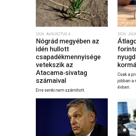
2026. AUGUSZTUS 4.
2026. JÚLI
Nógrád megyében az
Átlago
idén hullott
forint
csapadékmennyisége
nyugd
vetekszik az
kormá
Atacama‑sivatag
Csak a pr
számaival
jobban a 
évben.
Erre senki nem számított.