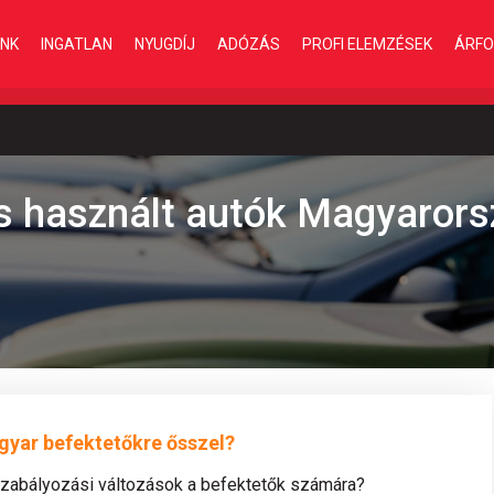
INK
INGATLAN
NYUGDÍJ
ADÓZÁS
PROFI ELEMZÉSEK
ÁRFO
res használt autók Magyaror
gyar befektetőkre ősszel?
szabályozási változások a befektetők számára?