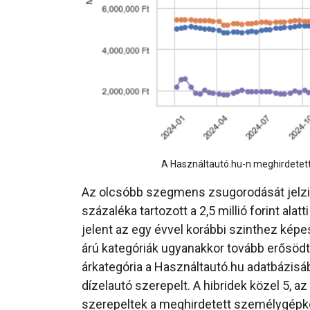
A Használtautó.hu-n meghirdetett
Az olcsóbb szegmens zsugorodását jelzi
százaléka tartozott a 2,5 millió forint al
jelent az egy évvel korábbi szinthez képest
árú kategóriák ugyanakkor tovább erősödtek
árkategória a Használtautó.hu adatbázisá
dízelautó szerepelt. A hibridek közel 5, 
szerepeltek a meghirdetett személygépko