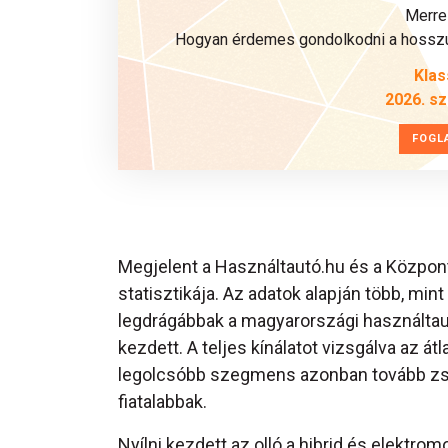
Merre 
Hogyan érdemes gondolkodni a hosszú 
Klas
2026. s
FOGL
Megjelent a Használtautó.hu és a Központi
statisztikája. Az adatok alapján több, mint
legdrágábbak a magyarországi használtautó
kezdett. A teljes kínálatot vizsgálva az át
legolcsóbb szegmens azonban tovább zsu
fiatalabbak.
Nyílni kezdett az olló a hibrid és elektr