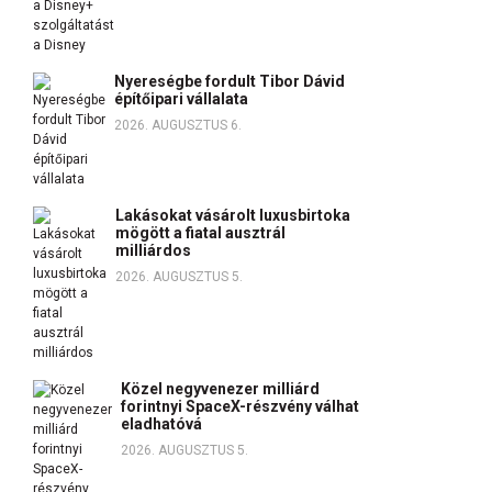
Nyereségbe fordult Tibor Dávid
építőipari vállalata
2026. AUGUSZTUS 6.
Lakásokat vásárolt luxusbirtoka
mögött a fiatal ausztrál
milliárdos
2026. AUGUSZTUS 5.
Közel negyvenezer milliárd
forintnyi SpaceX-részvény válhat
eladhatóvá
2026. AUGUSZTUS 5.