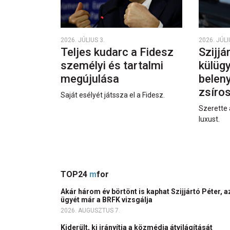
2026. JÚLIUS 3.
2026. JÚLI
Teljes kudarc a Fidesz
Szijjá
személyi és tartalmi
külüg
megújulása
beleny
zsíro
Saját esélyét játssza el a Fidesz.
Szerette 
luxust.
TOP24
m
for
Akár három év börtönt is kaphat Szijjártó Péter, a
ügyét már a BRFK vizsgálja
2026. AUGUSZTUS 7.
Kiderült, ki irányítja a közmédia átvilágítását