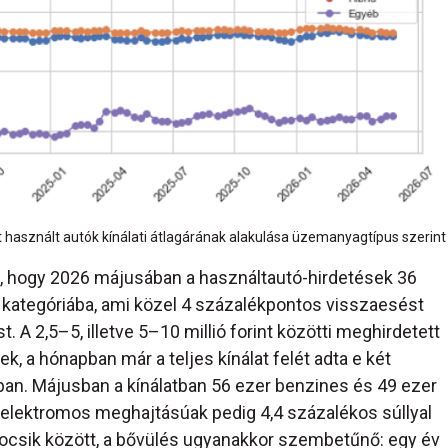
 használt autók kínálati átlagárának alakulása üzemanyagtípus szerint
, hogy 2026 májusában a használtautó-hirdetések 36
atti kategóriába, ami közel 4 százalékpontos visszaesést
. A 2,5–5, illetve 5–10 millió forint közötti meghirdetett
, a hónapban már a teljes kínálat felét adta e két
ban. Májusban a kínálatban 56 ezer benzines és 49 ezer
az elektromos meghajtásúak pedig 4,4 százalékos súllyal
csik között, a bővülés ugyanakkor szembetűnő: egy év