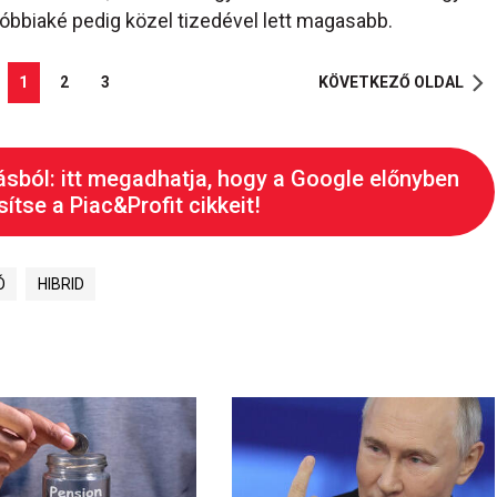
óbbiaké pedig közel tizedével lett magasabb.
1
2
3
KÖVETKEZŐ OLDAL
ásból: itt megadhatja, hogy a Google előnyben
ítse a Piac&Profit cikkeit!
Ó
HIBRID