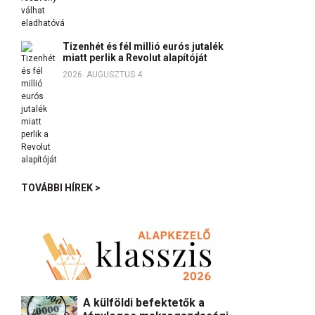
Tizenhét és fél millió eurós jutalék
miatt perlik a Revolut alapítóját
2026. AUGUSZTUS 4.
TOVÁBBI HÍREK >
A külföldi befektetők a