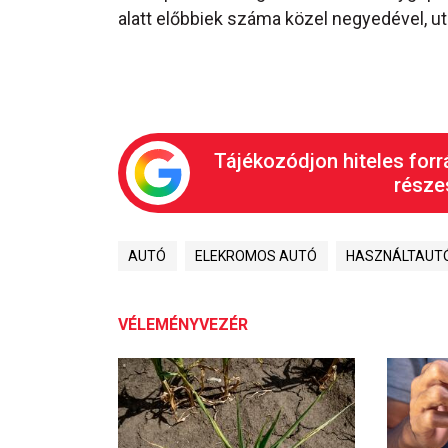
alatt előbbiek száma közel negyedével, ut
Tájékozódjon hiteles forr
részes
AUTÓ
ELEKROMOS AUTÓ
HASZNÁLTAUT
VÉLEMÉNYVEZÉR