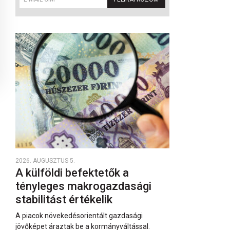
2026. AUGUSZTUS 5.
A külföldi befektetők a
tényleges makrogazdasági
stabilitást értékelik
A piacok növekedésorientált gazdasági
jövőképet áraztak be a kormányváltással.