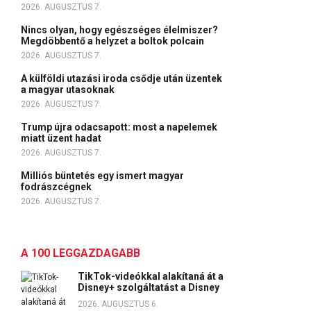
2026. AUGUSZTUS 7.
Nincs olyan, hogy egészséges élelmiszer?
Megdöbbentő a helyzet a boltok polcain
2026. AUGUSZTUS 7.
A külföldi utazási iroda csődje után üzentek
a magyar utasoknak
2026. AUGUSZTUS 7.
Trump újra odacsapott: most a napelemek
miatt üzent hadat
2026. AUGUSZTUS 7.
Milliós büntetés egy ismert magyar
fodrászcégnek
2026. AUGUSZTUS 7.
A 100 LEGGAZDAGABB
TikTok-videókkal alakítaná át a
Disney+ szolgáltatást a Disney
2026. AUGUSZTUS 6.