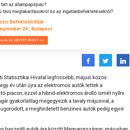
tart az állampapírpiac?
távú megtakarításokról és az ingatlanbefektetésekről?
szis Befektetői Klub
zeptember 24., Budapest
ALJA LE HELYÉT MOST >>
 Statisztikai Hivatal legfrissebb, májusi közös
 egy év után újra az elektromos autók lettek a
-piacon, ezzel a hibrid-elektromos árolló ismét nyílni
lagár gyakorlatilag megegyezik a tavaly májusival, a
gorodott, a meghirdetett benzines autók pedig egyre
omos használt autók ára között Magyarországon: májusban