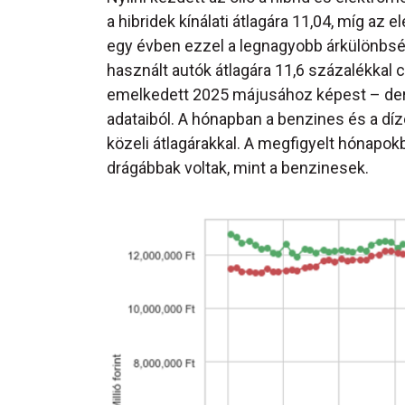
a hibridek kínálati átlagára 11,04, míg az e
egy évben ezzel a legnagyobb árkülönbség a
használt autók átlagára 11,6 százalékkal 
emelkedett 2025 májusához képest – derü
adataiból. A hónapban a benzines és a dí
közeli átlagárakkal. A megfigyelt hónapo
drágábbak voltak, mint a benzinesek.