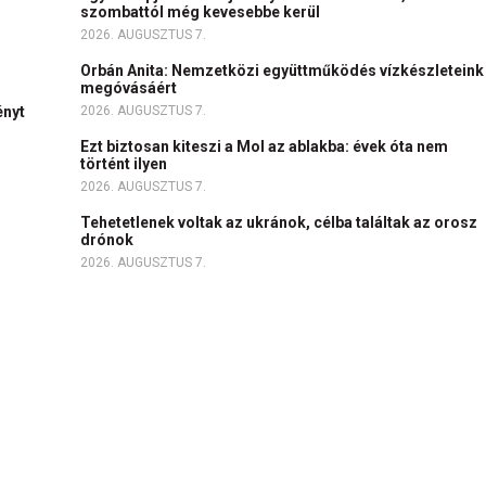
szombattól még kevesebbe kerül
2026. AUGUSZTUS 7.
Orbán Anita: Nemzetközi együttműködés vízkészleteink
megóvásáért
ényt
2026. AUGUSZTUS 7.
Ezt biztosan kiteszi a Mol az ablakba: évek óta nem
történt ilyen
2026. AUGUSZTUS 7.
Tehetetlenek voltak az ukránok, célba találtak az orosz
drónok
2026. AUGUSZTUS 7.