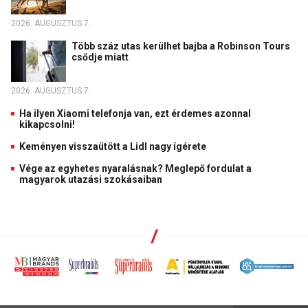
2026. AUGUSZTUS 7.
Több száz utas kerülhet bajba a Robinson Tours
csődje miatt
2026. AUGUSZTUS 7.
Ha ilyen Xiaomi telefonja van, ezt érdemes azonnal
kikapcsolni!
Keményen visszaütött a Lidl nagy ígérete
Vége az egyhetes nyaralásnak? Meglepő fordulat a
magyarok utazási szokásaiban