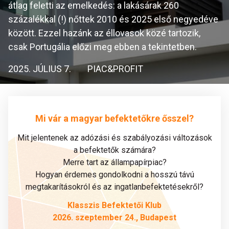
átlag feletti az emelkedés: a lakásárak 260
százalékkal (!) nőttek 2010 és 2025 első negyedéve
között. Ezzel hazánk az éllovasok közé tartozik,
csak Portugália előzi meg ebben a tekintetben.
2025. JÚLIUS 7.
PIAC&PROFIT
Mi vár a magyar befektetőkre ősszel?
Mit jelentenek az adózási és szabályozási változások
a befektetők számára?
Merre tart az állampapírpiac?
Hogyan érdemes gondolkodni a hosszú távú
megtakarításokról és az ingatlanbefektetésekről?
Klasszis Befektetői Klub
2026. szeptember 24., Budapest