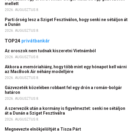
mellett
2026. AUGUSZTUS 8.
Parti őrség lesz a Sziget Fesztiválon, hogy senki ne sétáljon át
a Dunán
2026. AUGUSZTUS 8.
TOP24
privátbankár
Az oroszok nem tudnak kiszeretni Vietnámból
2026. AUGUSZTUS 8.
Akkora a memóriahiány, hogy több mint egy hónapot kell várni
az MacBook Air néhány modelljére
2026. AUGUSZTUS 8.
Gázvezeték közelében robbant fel egy drón a román-bolgár
határon
2026. AUGUSZTUS 8.
A szervezők után a kormány is figyelmeztet: senki ne sétáljon
át a Dunán a Sziget Fesztiválra
2026. AUGUSZTUS 8.
Megnevezte elnökjelöltjét a Tisza Párt