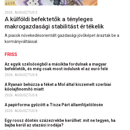
2026. AUGUSZTUS 5.
A külföldi befektetők a tényleges
makrogazdasági stabilitást értékelik
A piacok növekedésorientált gazdasági jövőképet áraztak be a
kormányváltással.
FRISS
Az egyik szélsőségből a másikba fordulnak a magyar
befektetők, és még csak most indulunk el az euró felé
2026. AUGUSZTUS 8.
A Ryanair behúzza a féket a Mol által kiszemelt szerbiai
kőolajfinomító miatt
2026. AUGUSZTUS 8.
A papírforma győzött a Tisza Párt államfőjelölésén
2026. AUGUSZTUS 8.
Egy rossz döntés százezrekbe kerülhet: mit ne tegyen, ha
bajba kerül az utazási irodája?