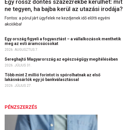
Egy rossz döntés százezrekbe kerülhet: mit
ne tegyen, ha bajba kerül az utazási irodája?
Fontos: a pórul járt ügyfelek ne kezdjenek idő előtti egyéni
akciókba!
Egy ország figyeli a fogyasztást – a vállalkozások menthetik
meg az esti áramcsúcsokat
2026. AUGUSZTUS 7.
Sereghajtó Magyarország az egészségügy megítélésében
2026. JÚLIUS 31.
Több mint 2 millió forintot is spórolhatnak az első
lakásvásárlók egy jó bankválasztással
2026. JÚLIUS 27.
PÉNZSZERZÉS