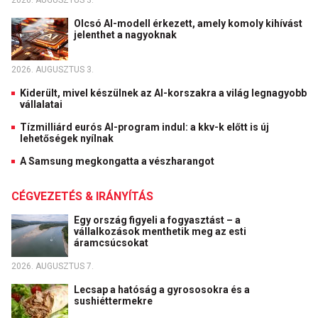
Olcsó AI-modell érkezett, amely komoly kihívást
jelenthet a nagyoknak
2026. AUGUSZTUS 3.
Kiderült, mivel készülnek az AI-korszakra a világ legnagyobb
vállalatai
Tízmilliárd eurós AI-program indul: a kkv-k előtt is új
lehetőségek nyílnak
A Samsung megkongatta a vészharangot
CÉGVEZETÉS & IRÁNYÍTÁS
Egy ország figyeli a fogyasztást – a
vállalkozások menthetik meg az esti
áramcsúcsokat
2026. AUGUSZTUS 7.
Lecsap a hatóság a gyrososokra és a
sushiéttermekre