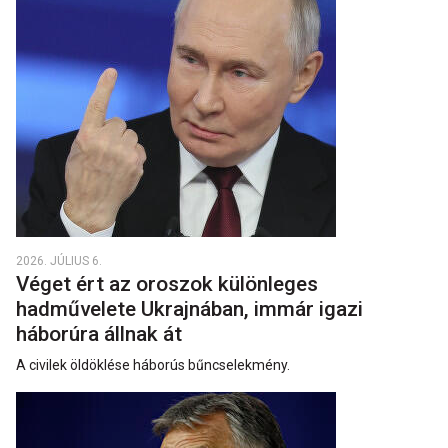
2026. JÚLIUS 6.
Véget ért az oroszok különleges
hadművelete Ukrajnában, immár igazi
háborúra állnak át
A civilek öldöklése háborús bűncselekmény.