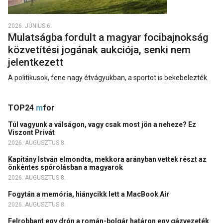
2026. JÚNIUS 6.
Mulatságba fordult a magyar focibajnokság
közvetítési jogának aukciója, senki nem
jelentkezett
A politikusok, fene nagy étvágyukban, a sportot is bekebelezték.
TOP24
m
for
Túl vagyunk a válságon, vagy csak most jön a neheze? Ez
Viszont Privát
2026. AUGUSZTUS 8.
Kapitány István elmondta, mekkora arányban vettek részt az
önkéntes spórolásban a magyarok
2026. AUGUSZTUS 8.
Fogytán a memória, hiánycikk lett a MacBook Air
2026. AUGUSZTUS 8.
Felrobbant egy drón a román-bolgár határon egy gázvezeték