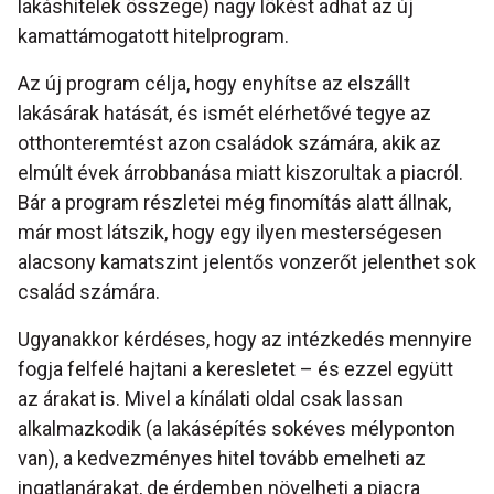
lakáshitelek összege) nagy lökést adhat az új
kamattámogatott hitelprogram.
Az új program célja, hogy enyhítse az elszállt
lakásárak hatását, és ismét elérhetővé tegye az
otthonteremtést azon családok számára, akik az
elmúlt évek árrobbanása miatt kiszorultak a piacról.
Bár a program részletei még finomítás alatt állnak,
már most látszik, hogy egy ilyen mesterségesen
alacsony kamatszint jelentős vonzerőt jelenthet sok
család számára.
Ugyanakkor kérdéses, hogy az intézkedés mennyire
fogja felfelé hajtani a keresletet – és ezzel együtt
az árakat is. Mivel a kínálati oldal csak lassan
alkalmazkodik (a lakásépítés sokéves mélyponton
van), a kedvezményes hitel tovább emelheti az
ingatlanárakat, de érdemben növelheti a piacra