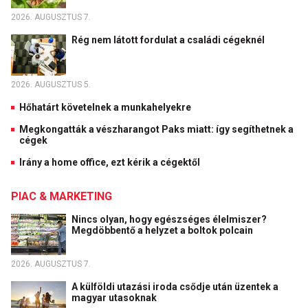
2026. AUGUSZTUS 7.
Rég nem látott fordulat a családi cégeknél
2026. AUGUSZTUS 5.
Hőhatárt követelnek a munkahelyekre
Megkongatták a vészharangot Paks miatt: így segíthetnek a
cégek
Irány a home office, ezt kérik a cégektől
PIAC & MARKETING
Nincs olyan, hogy egészséges élelmiszer?
Megdöbbentő a helyzet a boltok polcain
2026. AUGUSZTUS 7.
A külföldi utazási iroda csődje után üzentek a
magyar utasoknak