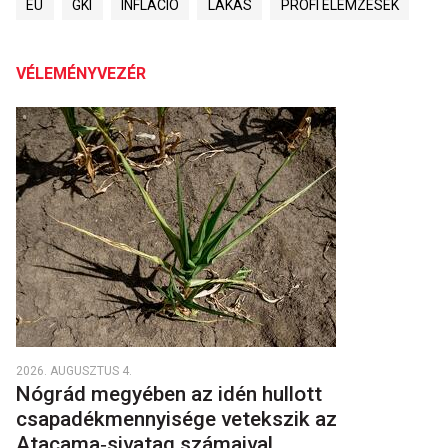
EU
GKI
INFLÁCIÓ
LAKÁS
PROFI ELEMZÉSEK
VÉLEMÉNYVEZÉR
2026. AUGUSZTUS 4.
Nógrád megyében az idén hullott
csapadékmennyisége vetekszik az
Atacama‑sivatag számaival