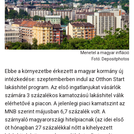
Menetel a magyar infláció
Fotó: Depositphotos
Ebbe a környezetbe érkezett a magyar kormány új
intézkedése: szeptemberben indul az Otthon Start
lakáshitel program. Az első ingatlanjukat vásárlók
számára 3 százalékos kamatozású lakáshitel válik
elérhetővé a piacon. A jelenlegi piaci kamatszint az
MNB szerint májusban 6,7 százalék volt. A
szárnyaló magyarországi hitelpiacnak (az idei első
öt hónapban 27 százalékkal nőtt a kihelyezett