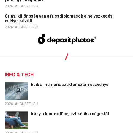
2026. AUGUSZTUS 3.
Óriási különbség van a frissdiplomások elhelyezkedési
esélyei között
2026. AUGUSZTUS 2.
INFO & TECH
Esik a memóriaszektor sztárrészvénye
2026. AUGUSZTUS 6.
Irány a home office, ezt kérik a cégektől
2026. AUGUSZTUS 3.