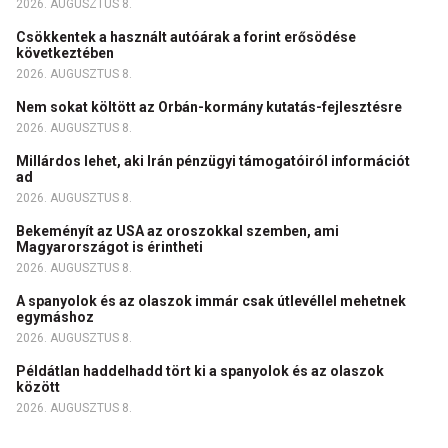
2026. AUGUSZTUS 8.
Csökkentek a használt autóárak a forint erősödése
következtében
2026. AUGUSZTUS 8.
Nem sokat költött az Orbán-kormány kutatás-fejlesztésre
2026. AUGUSZTUS 8.
Millárdos lehet, aki Irán pénzügyi támogatóiról információt
ad
2026. AUGUSZTUS 8.
Bekeményít az USA az oroszokkal szemben, ami
Magyarországot is érintheti
2026. AUGUSZTUS 8.
A spanyolok és az olaszok immár csak útlevéllel mehetnek
egymáshoz
2026. AUGUSZTUS 8.
Példátlan haddelhadd tört ki a spanyolok és az olaszok
között
2026. AUGUSZTUS 8.