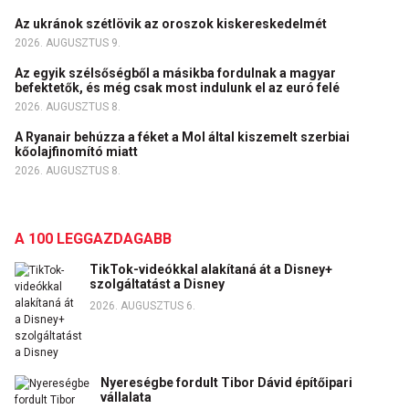
Az ukránok szétlövik az oroszok kiskereskedelmét
2026. AUGUSZTUS 9.
Az egyik szélsőségből a másikba fordulnak a magyar
befektetők, és még csak most indulunk el az euró felé
2026. AUGUSZTUS 8.
A Ryanair behúzza a féket a Mol által kiszemelt szerbiai
kőolajfinomító miatt
2026. AUGUSZTUS 8.
A 100 LEGGAZDAGABB
TikTok-videókkal alakítaná át a Disney+
szolgáltatást a Disney
2026. AUGUSZTUS 6.
Nyereségbe fordult Tibor Dávid építőipari
vállalata