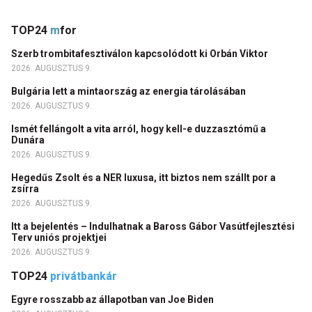
TOP24
m
for
Szerb trombitafesztiválon kapcsolódott ki Orbán Viktor
2026. AUGUSZTUS 9.
Bulgária lett a mintaország az energia tárolásában
2026. AUGUSZTUS 9.
Ismét fellángolt a vita arról, hogy kell-e duzzasztómű a
Dunára
2026. AUGUSZTUS 9.
Hegedűs Zsolt és a NER luxusa, itt biztos nem szállt por a
zsírra
2026. AUGUSZTUS 9.
Itt a bejelentés – Indulhatnak a Baross Gábor Vasútfejlesztési
Terv uniós projektjei
2026. AUGUSZTUS 9.
TOP24
privátbankár
Egyre rosszabb az állapotban van Joe Biden