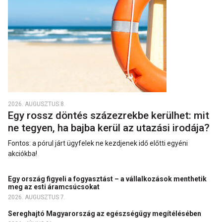
2026. AUGUSZTUS 8.
Egy rossz döntés százezrekbe kerülhet: mit
ne tegyen, ha bajba kerül az utazási irodája?
Fontos: a pórul járt ügyfelek ne kezdjenek idő előtti egyéni
akciókba!
Egy ország figyeli a fogyasztást – a vállalkozások menthetik
meg az esti áramcsúcsokat
2026. AUGUSZTUS 7.
Sereghajtó Magyarország az egészségügy megítélésében