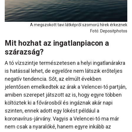
A megszokott tavi látképről szomorú hírek érkeznek
Fotó: Depositphotos
Mit hozhat az ingatlanpiacon a
szárazság?
A tó vízszintje természetesen a helyi ingatlanárakra
is hatással lehet, de egyelőre nem látszik erőteljes
negatív tendencia. Sőt, az elmúlt években
jelentősen emelkedtek az árak a Velencei-tó partján,
amiben szerepet játszott az is, hogy egyre többen
költöztek ki a fővárosból és ingáznak akár napi
szinten, ennek adott egy lökést például a
koronavírus-járvány. Vagyis a Velencei-tó ma már
nem csak a nyaralóké, hanem egyre inkább az