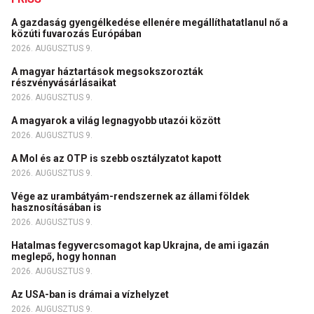
A gazdaság gyengélkedése ellenére megállíthatatlanul nő a
közúti fuvarozás Európában
2026. AUGUSZTUS 9.
A magyar háztartások megsokszorozták
részvényvásárlásaikat
2026. AUGUSZTUS 9.
A magyarok a világ legnagyobb utazói között
2026. AUGUSZTUS 9.
A Mol és az OTP is szebb osztályzatot kapott
2026. AUGUSZTUS 9.
Vége az urambátyám-rendszernek az állami földek
hasznosításában is
2026. AUGUSZTUS 9.
Hatalmas fegyvercsomagot kap Ukrajna, de ami igazán
meglepő, hogy honnan
2026. AUGUSZTUS 9.
Az USA-ban is drámai a vízhelyzet
2026. AUGUSZTUS 9.