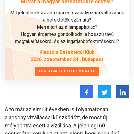
Mi vár a magyar befektetőkre ősszel?
Mit jelentenek az adózási és szabályozási változások
a befektetők számára?
Merre tart az állampapírpiac?
Hogyan érdemes gondolkodni a hosszú távú
megtakarításokról és az ingatlanbefektetésekről?
Klasszis Befektetői Klub
2026. szeptember 24., Budapest
FOGLALJA LE HELYÉT MOST >>
A tó már az elmúlt években is folyamatosan
alacsony vízállással küszködött, de most új
mélypontra esett a vízállása. A jelenlegi 60
centiméter körüli szint azt jelenti, hogy nagyjából