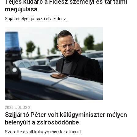
Teljes kudarc a Fidesz személyi és tartalmi
megújulása
Saját esélyét játssza el a Fidesz.
2026. JÚLIUS 2.
Szijjártó Péter volt külügyminiszter mélyen
belenyúlt a zsírosbödönbe
Szerette a volt külügyminiszter a luxust.