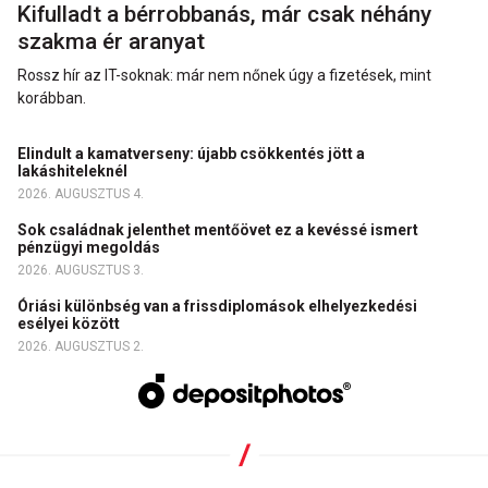
Kifulladt a bérrobbanás, már csak néhány
szakma ér aranyat
Rossz hír az IT-soknak: már nem nőnek úgy a fizetések, mint
korábban.
Elindult a kamatverseny: újabb csökkentés jött a
lakáshiteleknél
2026. AUGUSZTUS 4.
Sok családnak jelenthet mentőövet ez a kevéssé ismert
pénzügyi megoldás
2026. AUGUSZTUS 3.
Óriási különbség van a frissdiplomások elhelyezkedési
esélyei között
2026. AUGUSZTUS 2.