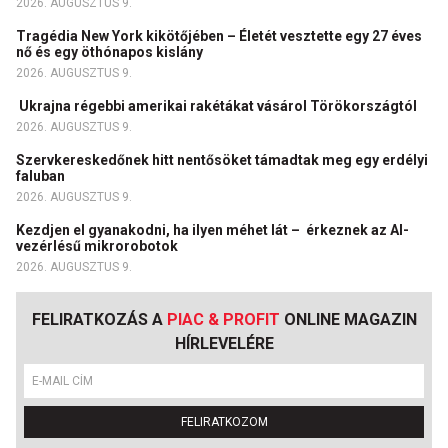
2026. AUGUSZTUS 9.
Tragédia New York kikötőjében – Életét vesztette egy 27 éves
nő és egy öthónapos kislány
2026. AUGUSZTUS 9.
Ukrajna régebbi amerikai rakétákat vásárol Törökországtól
2026. AUGUSZTUS 9.
Szervkereskedőnek hitt nentősöket támadtak meg egy erdélyi
faluban
2026. AUGUSZTUS 9.
Kezdjen el gyanakodni, ha ilyen méhet lát – érkeznek az AI-
vezérlésű mikrorobotok
2026. AUGUSZTUS 9.
FELIRATKOZÁS A
PIAC & PROFIT
ONLINE MAGAZIN
HÍRLEVELÉRE
FELIRATKOZOM