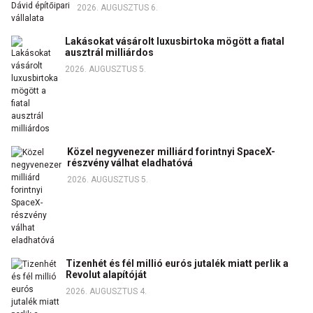
2026. AUGUSZTUS 6.
Lakásokat vásárolt luxusbirtoka mögött a fiatal
ausztrál milliárdos
2026. AUGUSZTUS 5.
Közel negyvenezer milliárd forintnyi SpaceX-
részvény válhat eladhatóvá
2026. AUGUSZTUS 5.
Tizenhét és fél millió eurós jutalék miatt perlik a
Revolut alapítóját
2026. AUGUSZTUS 4.