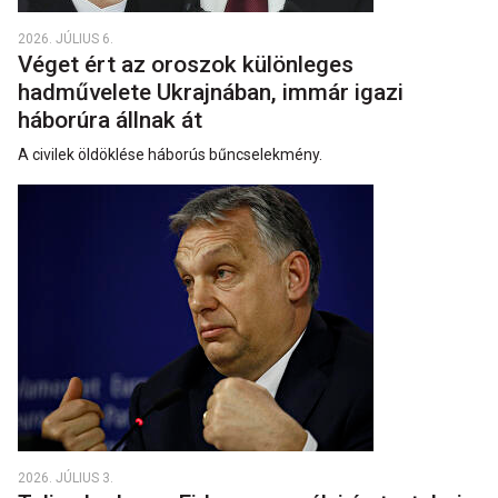
2026. JÚLIUS 6.
Véget ért az oroszok különleges
hadművelete Ukrajnában, immár igazi
háborúra állnak át
A civilek öldöklése háborús bűncselekmény.
2026. JÚLIUS 3.