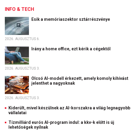
INFO & TECH
Esik a memóriaszektor sztárrészvénye
2026. AUGUSZTUS 6.
Irány a home office, ezt kérik a cégektől
2026. AUGUSZTUS 3.
Olcsó AI-modell érkezett, amely komoly kihívást
jelenthet a nagyoknak
2026. AUGUSZTUS 3.
Kiderült, mivel készülnek az AI-korszakra a világ legnagyobb
vállalatai
Tízmilliárd eurós AI-program indul: a kkv-k előtt is új
lehetőségek nyílnak