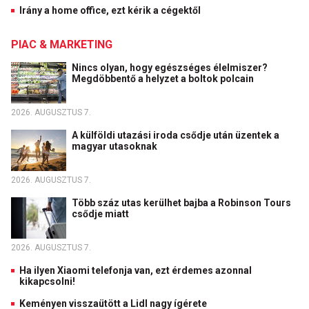
Irány a home office, ezt kérik a cégektől
PIAC & MARKETING
Nincs olyan, hogy egészséges élelmiszer?
Megdöbbentő a helyzet a boltok polcain
2026. AUGUSZTUS 7.
A külföldi utazási iroda csődje után üzentek a
magyar utasoknak
2026. AUGUSZTUS 7.
Több száz utas kerülhet bajba a Robinson Tours
csődje miatt
2026. AUGUSZTUS 7.
Ha ilyen Xiaomi telefonja van, ezt érdemes azonnal
kikapcsolni!
Keményen visszaütött a Lidl nagy ígérete