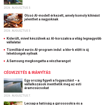
2026. AUGUSZTUS 3.
Olcsó AI-modell érkezett, amely komoly kihívást
jelenthet a nagyoknak
2026. AUGUSZTUS 3.
Kiderült, mivel készülnek az AI-korszakra a világ legnagyobb
vállalatai
Tízmilliárd eurós AI-program indul: a kkv-k előtt is új
lehetőségek nyílnak
A Samsung megkongatta a vészharangot
CÉGVEZETÉS & IRÁNYÍTÁS
Egy ország figyeli a fogyasztást – a
vállalkozások menthetik meg az esti
áramcsúcsokat
2026. AUGUSZTUS 7.
Lecsap a hatóság a gyrososokra és a