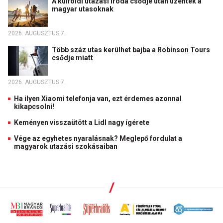
A külföldi utazási iroda csődje után üzentek a
magyar utasoknak
2026. AUGUSZTUS 7.
Több száz utas kerülhet bajba a Robinson Tours
csődje miatt
2026. AUGUSZTUS 7.
Ha ilyen Xiaomi telefonja van, ezt érdemes azonnal
kikapcsolni!
Keményen visszaütött a Lidl nagy ígérete
Vége az egyhetes nyaralásnak? Meglepő fordulat a
magyarok utazási szokásaiban