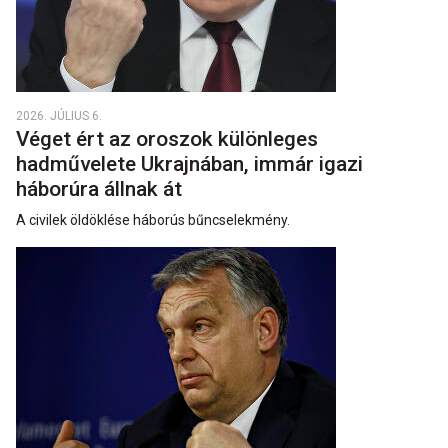
2026. JÚLIUS 6.
Véget ért az oroszok különleges
hadművelete Ukrajnában, immár igazi
háborúra állnak át
A civilek öldöklése háborús bűncselekmény.