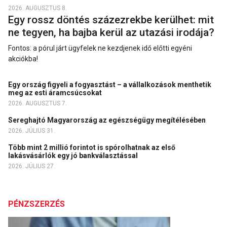
2026. AUGUSZTUS 8.
Egy rossz döntés százezrekbe kerülhet: mit
ne tegyen, ha bajba kerül az utazási irodája?
Fontos: a pórul járt ügyfelek ne kezdjenek idő előtti egyéni
akciókba!
Egy ország figyeli a fogyasztást – a vállalkozások menthetik
meg az esti áramcsúcsokat
2026. AUGUSZTUS 7.
Sereghajtó Magyarország az egészségügy megítélésében
2026. JÚLIUS 31.
Több mint 2 millió forintot is spórolhatnak az első
lakásvásárlók egy jó bankválasztással
2026. JÚLIUS 27.
PÉNZSZERZÉS