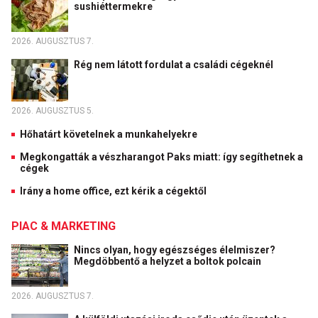
sushiéttermekre
2026. AUGUSZTUS 7.
Rég nem látott fordulat a családi cégeknél
2026. AUGUSZTUS 5.
Hőhatárt követelnek a munkahelyekre
Megkongatták a vészharangot Paks miatt: így segíthetnek a
cégek
Irány a home office, ezt kérik a cégektől
PIAC & MARKETING
Nincs olyan, hogy egészséges élelmiszer?
Megdöbbentő a helyzet a boltok polcain
2026. AUGUSZTUS 7.