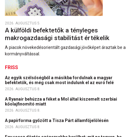
2026. AUGUSZTUS 5.
A külföldi befektetők a tényleges
makrogazdasági stabilitást értékelik
A piacok növekedésorientált gazdasági jövőképet áraztak be a
kormányváltással.
FRISS
Az egyik szélsőségből a másikba fordulnak a magyar
befektetők, és még csak most indulunk el az euró felé
2026. AUGUSZTUS 8.
A Ryanair behúzza a féket a Mol által kiszemelt szerbiai
kőolajfinomító miatt
2026. AUGUSZTUS 8.
A papírforma győzött a Tisza Párt államfőjelölésén
2026. AUGUSZTUS 8.
Egy rossz döntés százezrekbe kerülhet: mit ne tegyen, ha