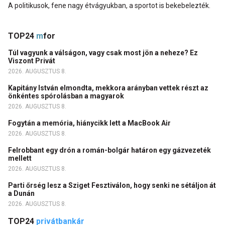
A politikusok, fene nagy étvágyukban, a sportot is bekebelezték.
TOP24
m
for
Túl vagyunk a válságon, vagy csak most jön a neheze? Ez
Viszont Privát
2026. AUGUSZTUS 8.
Kapitány István elmondta, mekkora arányban vettek részt az
önkéntes spórolásban a magyarok
2026. AUGUSZTUS 8.
Fogytán a memória, hiánycikk lett a MacBook Air
2026. AUGUSZTUS 8.
Felrobbant egy drón a román-bolgár határon egy gázvezeték
mellett
2026. AUGUSZTUS 8.
Parti őrség lesz a Sziget Fesztiválon, hogy senki ne sétáljon át
a Dunán
2026. AUGUSZTUS 8.
TOP24
privátbankár