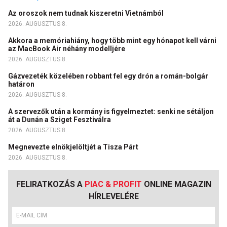
Az oroszok nem tudnak kiszeretni Vietnámból
2026. AUGUSZTUS 8.
Akkora a memóriahiány, hogy több mint egy hónapot kell várni
az MacBook Air néhány modelljére
2026. AUGUSZTUS 8.
Gázvezeték közelében robbant fel egy drón a román-bolgár
határon
2026. AUGUSZTUS 8.
A szervezők után a kormány is figyelmeztet: senki ne sétáljon
át a Dunán a Sziget Fesztiválra
2026. AUGUSZTUS 8.
Megnevezte elnökjelöltjét a Tisza Párt
2026. AUGUSZTUS 8.
FELIRATKOZÁS A
PIAC & PROFIT
ONLINE MAGAZIN
HÍRLEVELÉRE