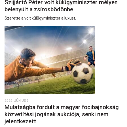
Szijjártó Péter volt külügyminiszter mélyen
belenyúlt a zsírosbödönbe
Szerette a volt külügyminiszter a luxust.
2026. JÚNIUS 6.
Mulatságba fordult a magyar focibajnokság
közvetítési jogának aukciója, senki nem
jelentkezett