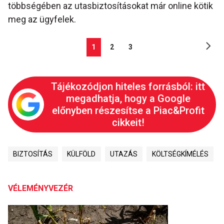
többségében az utasbiztosításokat már online kötik
meg az ügyfelek.
1
2
3
Tájékozódjon hiteles forrásból: itt
megadhatja, hogy a Google
előnyben részesítse a Piac&Profit
cikkeit!
BIZTOSÍTÁS
KÜLFÖLD
UTAZÁS
KÖLTSÉGKÍMÉLÉS
VÉLEMÉNYVEZÉR