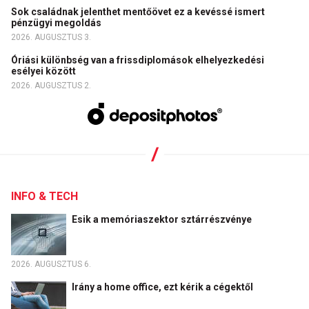
Sok családnak jelenthet mentőövet ez a kevéssé ismert
pénzügyi megoldás
2026. AUGUSZTUS 3.
Óriási különbség van a frissdiplomások elhelyezkedési
esélyei között
2026. AUGUSZTUS 2.
INFO & TECH
Esik a memóriaszektor sztárrészvénye
2026. AUGUSZTUS 6.
Irány a home office, ezt kérik a cégektől