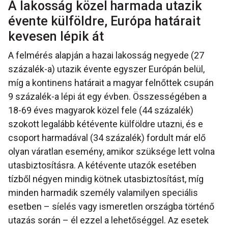
A lakosság közel harmada utazik
évente külföldre, Európa határait
kevesen lépik át
A felmérés alapján a hazai lakosság negyede (27
százalék-a) utazik évente egyszer Európán belül,
míg a kontinens határait a magyar felnőttek csupán
9 százalék-a lépi át egy évben. Összességében a
18-69 éves magyarok közel fele (44 százalék)
szokott legalább kétévente külföldre utazni, és e
csoport harmadával (34 százalék) fordult már elő
olyan váratlan esemény, amikor szüksége lett volna
utasbiztosításra. A kétévente utazók esetében
tízből négyen mindig kötnek utasbiztosítást, míg
minden harmadik személy valamilyen speciális
esetben – síelés vagy ismeretlen országba történő
utazás során – él ezzel a lehetőséggel. Az esetek