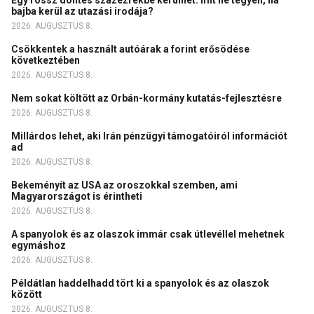
bajba kerül az utazási irodája?
2026. AUGUSZTUS 8.
Csökkentek a használt autóárak a forint erősödése
következtében
2026. AUGUSZTUS 8.
Nem sokat költött az Orbán-kormány kutatás-fejlesztésre
2026. AUGUSZTUS 8.
Millárdos lehet, aki Irán pénzügyi támogatóiról információt
ad
2026. AUGUSZTUS 8.
Bekeményít az USA az oroszokkal szemben, ami
Magyarországot is érintheti
2026. AUGUSZTUS 8.
A spanyolok és az olaszok immár csak útlevéllel mehetnek
egymáshoz
2026. AUGUSZTUS 8.
Példátlan haddelhadd tört ki a spanyolok és az olaszok
között
2026. AUGUSZTUS 8.