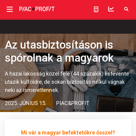
Az utasbiztosításon is
spórolnak a magyarok
A hazai lakosság közel fele (44 százalék) kétévente
utazik külföldre, de sokan biztosítás nélkül vágnak
neki az ismeretlennek.
2025. JÚNIUS 15.
PIAC&PROFIT
Mi vár a magyar befektetőkre ősszel?