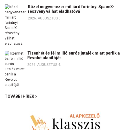
Közel negyvenezer milliárd forintnyi SpaceX-
részvény válhat eladhatóvá
2026. AUGUSZTUS 5.
Tizenhét és fél millió eurós jutalék miatt perlik a
Revolut alapítóját
2026. AUGUSZTUS 4.
TOVÁBBI HÍREK >