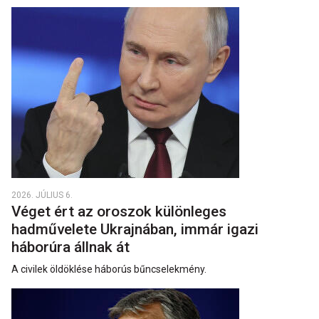
2026. JÚLIUS 6.
Véget ért az oroszok különleges
hadművelete Ukrajnában, immár igazi
háborúra állnak át
A civilek öldöklése háborús bűncselekmény.