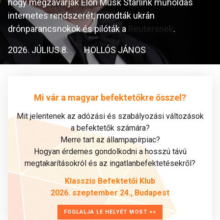
hogy megzavarják Elon Musk Starlink műholdas
internetes rendszerét, mondták ukrán
drónparancsnokok és pilóták a
Reutersnek
.
2026. JÚLIUS 8.
HOLLÓS JÁNOS
Mi vár a magyar befektetőkre ősszel?
Mit jelentenek az adózási és szabályozási változások
a befektetők számára?
Merre tart az állampapírpiac?
Hogyan érdemes gondolkodni a hosszú távú
megtakarításokról és az ingatlanbefektetésekről?
Klasszis Befektetői Klub
2026. szeptember 24., Budapest
FOGLALJA LE HELYÉT MOST >>