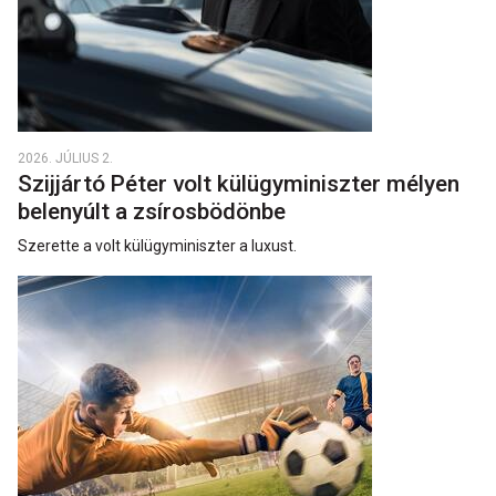
2026. JÚLIUS 2.
Szijjártó Péter volt külügyminiszter mélyen
belenyúlt a zsírosbödönbe
Szerette a volt külügyminiszter a luxust.