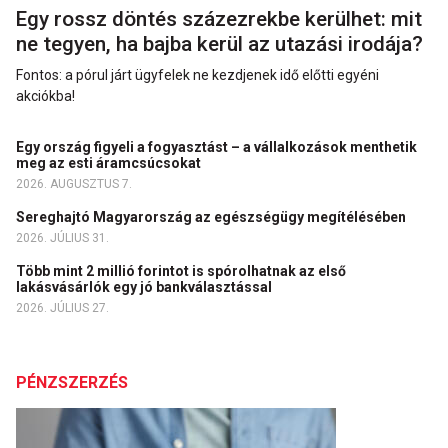
Egy rossz döntés százezrekbe kerülhet: mit
ne tegyen, ha bajba kerül az utazási irodája?
Fontos: a pórul járt ügyfelek ne kezdjenek idő előtti egyéni
akciókba!
Egy ország figyeli a fogyasztást – a vállalkozások menthetik
meg az esti áramcsúcsokat
2026. AUGUSZTUS 7.
Sereghajtó Magyarország az egészségügy megítélésében
2026. JÚLIUS 31.
Több mint 2 millió forintot is spórolhatnak az első
lakásvásárlók egy jó bankválasztással
2026. JÚLIUS 27.
PÉNZSZERZÉS