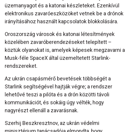
üzemanyagot és a katonai készleteket. Ezenkívül
elektronikus zavaróeszközöket vetnek be a drónok
irányításához használt kapcsolatok blokkolására.
Oroszország városok és katonai létesítmények
közelében zavaróberendezéseket telepített –
köztük olyanokat is, amelyek képesek megzavarni a
Musk-féle SpaceX által üzemeltetett Starlink-
rendszereket.
Az ukrán csapásmérő bevetések többségét a
Starlink segítségével hajtják végre; a rendszer
lehetővé teszi a pilóta és a drón közötti távoli
kommunikációt, és sokáig úgy vélték, hogy
nagyrészt ellenáll a zavarásnak.
Szerhij Beszkresztnov, az ukrán védelmi
minisztérium tanácsadója elmondta, hogy