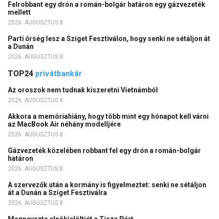
Felrobbant egy drón a román-bolgár határon egy gázvezeték
mellett
2026. AUGUSZTUS 8.
Parti őrség lesz a Sziget Fesztiválon, hogy senki ne sétáljon át
a Dunán
2026. AUGUSZTUS 8.
TOP24
privátbankár
Az oroszok nem tudnak kiszeretni Vietnámból
2026. AUGUSZTUS 8.
Akkora a memóriahiány, hogy több mint egy hónapot kell várni
az MacBook Air néhány modelljére
2026. AUGUSZTUS 8.
Gázvezeték közelében robbant fel egy drón a román-bolgár
határon
2026. AUGUSZTUS 8.
A szervezők után a kormány is figyelmeztet: senki ne sétáljon
át a Dunán a Sziget Fesztiválra
2026. AUGUSZTUS 8.
Megnevezte elnökjelöltjét a Tisza Párt