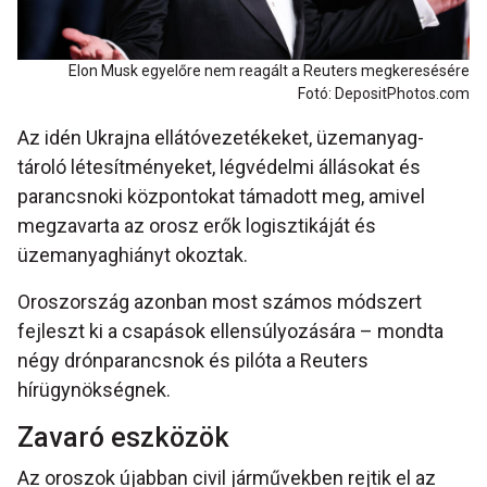
Elon Musk egyelőre nem reagált a Reuters megkeresésére
Fotó: DepositPhotos.com
Az idén Ukrajna ellátóvezetékeket, üzemanyag-
tároló létesítményeket, légvédelmi állásokat és
parancsnoki központokat támadott meg, amivel
megzavarta az orosz erők logisztikáját és
üzemanyaghiányt okoztak.
Oroszország azonban most számos módszert
fejleszt ki a csapások ellensúlyozására – mondta
négy drónparancsnok és pilóta a Reuters
hírügynökségnek.
Zavaró eszközök
Az oroszok újabban civil járművekben rejtik el az