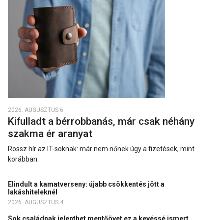
2026. AUGUSZTUS 6.
Kifulladt a bérrobbanás, már csak néhány
szakma ér aranyat
Rossz hír az IT-soknak: már nem nőnek úgy a fizetések, mint
korábban.
Elindult a kamatverseny: újabb csökkentés jött a
lakáshiteleknél
2026. AUGUSZTUS 4.
Sok családnak jelenthet mentőövet ez a kevéssé ismert