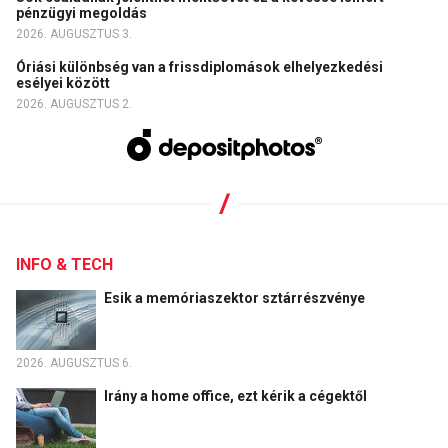
pénzügyi megoldás
2026. AUGUSZTUS 3.
Óriási különbség van a frissdiplomások elhelyezkedési
esélyei között
2026. AUGUSZTUS 2.
INFO & TECH
Esik a memóriaszektor sztárrészvénye
2026. AUGUSZTUS 6.
Irány a home office, ezt kérik a cégektől