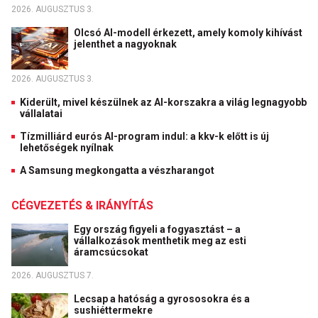
2026. AUGUSZTUS 3.
Olcsó AI-modell érkezett, amely komoly kihívást
jelenthet a nagyoknak
2026. AUGUSZTUS 3.
Kiderült, mivel készülnek az AI-korszakra a világ legnagyobb
vállalatai
Tízmilliárd eurós AI-program indul: a kkv-k előtt is új
lehetőségek nyílnak
A Samsung megkongatta a vészharangot
CÉGVEZETÉS & IRÁNYÍTÁS
Egy ország figyeli a fogyasztást – a
vállalkozások menthetik meg az esti
áramcsúcsokat
2026. AUGUSZTUS 7.
Lecsap a hatóság a gyrososokra és a
sushiéttermekre