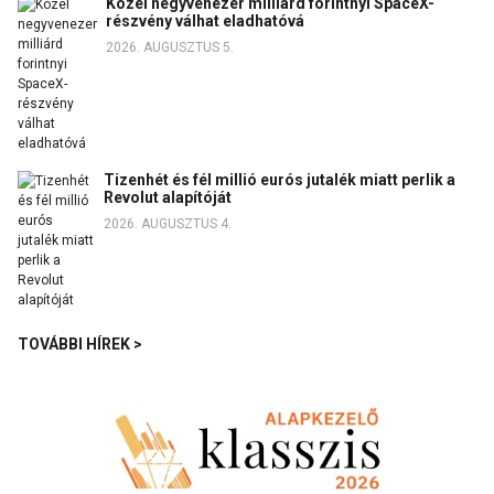
Közel negyvenezer milliárd forintnyi SpaceX-
részvény válhat eladhatóvá
2026. AUGUSZTUS 5.
Tizenhét és fél millió eurós jutalék miatt perlik a
Revolut alapítóját
2026. AUGUSZTUS 4.
TOVÁBBI HÍREK >