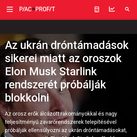
Az ukrán dróntámadások
sikerei miatt az oroszok
Elon Musk Starlink
rendszerét próbálják
blokkolni
Az orosz erők álcázott rakományokkal és nagy
teljesítményű zavarórendszerek telepítésével
próbálják ellensúlyozni az ukrán dróntámadásokat,