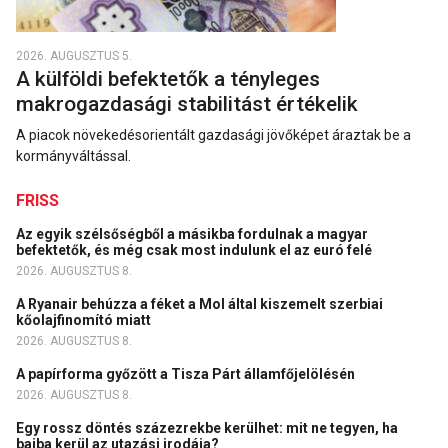
2026. AUGUSZTUS 5.
A külföldi befektetők a tényleges
makrogazdasági stabilitást értékelik
A piacok növekedésorientált gazdasági jövőképet áraztak be a
kormányváltással.
FRISS
Az egyik szélsőségből a másikba fordulnak a magyar
befektetők, és még csak most indulunk el az euró felé
2026. AUGUSZTUS 8.
A Ryanair behúzza a féket a Mol által kiszemelt szerbiai
kőolajfinomító miatt
2026. AUGUSZTUS 8.
A papírforma győzött a Tisza Párt államfőjelölésén
2026. AUGUSZTUS 8.
Egy rossz döntés százezrekbe kerülhet: mit ne tegyen, ha
bajba kerül az utazási irodája?