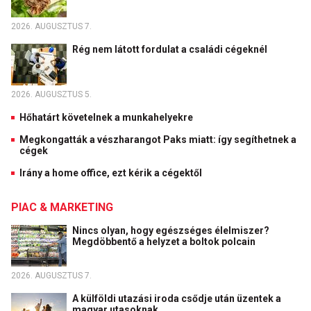
2026. AUGUSZTUS 7.
Rég nem látott fordulat a családi cégeknél
2026. AUGUSZTUS 5.
Hőhatárt követelnek a munkahelyekre
Megkongatták a vészharangot Paks miatt: így segíthetnek a
cégek
Irány a home office, ezt kérik a cégektől
PIAC & MARKETING
Nincs olyan, hogy egészséges élelmiszer?
Megdöbbentő a helyzet a boltok polcain
2026. AUGUSZTUS 7.
A külföldi utazási iroda csődje után üzentek a
magyar utasoknak