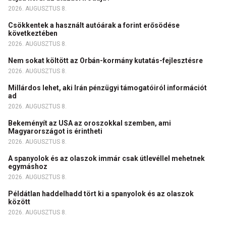
2026. AUGUSZTUS 8.
Csökkentek a használt autóárak a forint erősödése
következtében
2026. AUGUSZTUS 8.
Nem sokat költött az Orbán-kormány kutatás-fejlesztésre
2026. AUGUSZTUS 8.
Millárdos lehet, aki Irán pénzügyi támogatóiról információt
ad
2026. AUGUSZTUS 8.
Bekeményít az USA az oroszokkal szemben, ami
Magyarországot is érintheti
2026. AUGUSZTUS 8.
A spanyolok és az olaszok immár csak útlevéllel mehetnek
egymáshoz
2026. AUGUSZTUS 8.
Példátlan haddelhadd tört ki a spanyolok és az olaszok
között
2026. AUGUSZTUS 8.