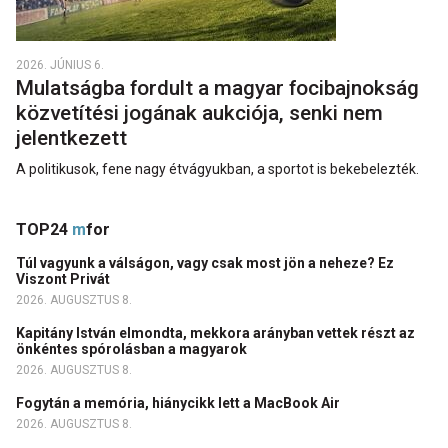
2026. JÚNIUS 6.
Mulatságba fordult a magyar focibajnokság
közvetítési jogának aukciója, senki nem
jelentkezett
A politikusok, fene nagy étvágyukban, a sportot is bekebelezték.
TOP24
m
for
Túl vagyunk a válságon, vagy csak most jön a neheze? Ez
Viszont Privát
2026. AUGUSZTUS 8.
Kapitány István elmondta, mekkora arányban vettek részt az
önkéntes spórolásban a magyarok
2026. AUGUSZTUS 8.
Fogytán a memória, hiánycikk lett a MacBook Air
2026. AUGUSZTUS 8.