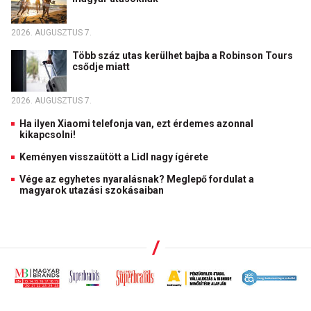
2026. AUGUSZTUS 7.
Több száz utas kerülhet bajba a Robinson Tours
csődje miatt
2026. AUGUSZTUS 7.
Ha ilyen Xiaomi telefonja van, ezt érdemes azonnal
kikapcsolni!
Keményen visszaütött a Lidl nagy ígérete
Vége az egyhetes nyaralásnak? Meglepő fordulat a
magyarok utazási szokásaiban