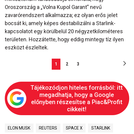
Oroszország a „Volna Kupol Garant” nevű
zavarórendszert alkalmazza; ez olyan erős jelet
bocsát ki, amely képes destabilizálni a Starlink-
kapcsolatot egy körülbelül 20 négyzetkilométeres
területen. Hozzátette, hogy eddig mintegy tíz ilyen
eszközt észleltek.
1
2
3
Tájékozódjon hiteles forrásból: itt
megadhatja, hogy a Google
előnyben részesítse a Piac&Profit
cikkeit!
ELON MUSK
REUTERS
SPACE X
STARLINK