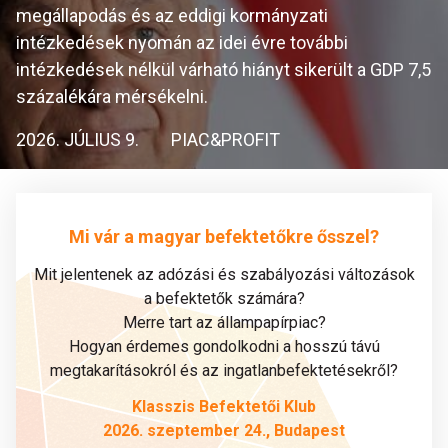
megállapodás és az eddigi kormányzati
intézkedések nyomán az idei évre további
intézkedések nélkül várható hiányt sikerült a GDP 7,5
százalékára mérsékelni.
2026. JÚLIUS 9.
PIAC&PROFIT
Mi vár a magyar befektetőkre ősszel?
Mit jelentenek az adózási és szabályozási változások
a befektetők számára?
Merre tart az állampapírpiac?
Hogyan érdemes gondolkodni a hosszú távú
megtakarításokról és az ingatlanbefektetésekről?
Klasszis Befektetői Klub
2026. szeptember 24., Budapest