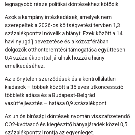
legnagyobb része politikai döntésekhez kötődik.
Azok a kampány intézkedések, amelyek nem
szerepeltek a 2026-os költségvetési tervben 1,3
százalékponttal növelik a hiányt. Ezek között a 14.
havi nyugdíj bevezetése és a közszférában
dolgozók otthonteremtési támogatása együttesen
0,4 százalékponttal járulnak hozzá a hiány
emelkedéséhez.
Az előnytelen szerződések és a kontrollálatlan
kiadások – többek között a 35 éves útkoncesszió
többletkiadása és a Budapest-Belgrád
vasútfejlesztés – hatása 0,9 százalékpont.
Az uniós bírósági döntések nyomán visszafizetendő
CO2-kvótaadó és kiegészítő bányajáradék közel 0,5
százalékponttal rontja az egyenleget.