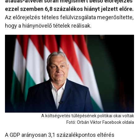
átadás-átvétel során megismert belső előrejelzés
ezzel szemben 6,8 százalékos hiányt jelzett előre.
Az előrejelzés tételes felülvizsgálata megerősítette,
hogy a hiánynövelő tételek reálisak.
A költségvetés túllépésének politikai okai voltak
Fotó: Orbán Viktor Facebook oldala
A GDP arányosan 3,1 százalékpontos eltérés