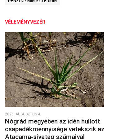
PÉNZÜGYMINISZTÉRIUM
VÉLEMÉNYVEZÉR
2026. AUGUSZTUS 4.
Nógrád megyében az idén hullott
csapadékmennyisége vetekszik az
Atacama‑sivatag számaival