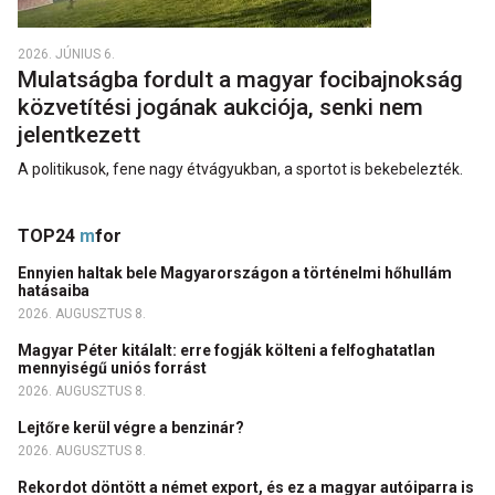
2026. JÚNIUS 6.
Mulatságba fordult a magyar focibajnokság
közvetítési jogának aukciója, senki nem
jelentkezett
A politikusok, fene nagy étvágyukban, a sportot is bekebelezték.
TOP24
m
for
Ennyien haltak bele Magyarországon a történelmi hőhullám
hatásaiba
2026. AUGUSZTUS 8.
Magyar Péter kitálalt: erre fogják költeni a felfoghatatlan
mennyiségű uniós forrást
2026. AUGUSZTUS 8.
Lejtőre kerül végre a benzinár?
2026. AUGUSZTUS 8.
Rekordot döntött a német export, és ez a magyar autóiparra is