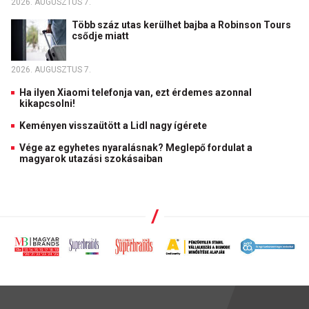
2026. AUGUSZTUS 7.
Több száz utas kerülhet bajba a Robinson Tours
csődje miatt
2026. AUGUSZTUS 7.
Ha ilyen Xiaomi telefonja van, ezt érdemes azonnal
kikapcsolni!
Keményen visszaütött a Lidl nagy ígérete
Vége az egyhetes nyaralásnak? Meglepő fordulat a
magyarok utazási szokásaiban