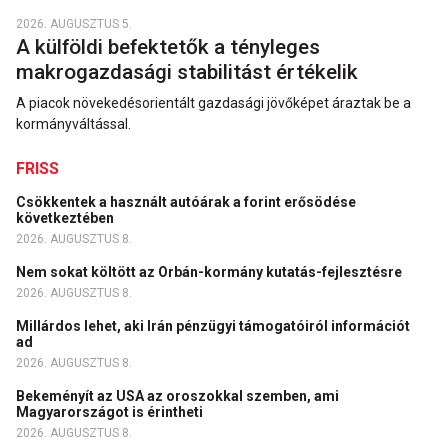
2026. AUGUSZTUS 5.
A külföldi befektetők a tényleges
makrogazdasági stabilitást értékelik
A piacok növekedésorientált gazdasági jövőképet áraztak be a
kormányváltással.
FRISS
Csökkentek a használt autóárak a forint erősödése
következtében
2026. AUGUSZTUS 8.
Nem sokat költött az Orbán-kormány kutatás-fejlesztésre
2026. AUGUSZTUS 8.
Millárdos lehet, aki Irán pénzügyi támogatóiról információt
ad
2026. AUGUSZTUS 8.
Bekeményít az USA az oroszokkal szemben, ami
Magyarországot is érintheti
2026. AUGUSZTUS 8.