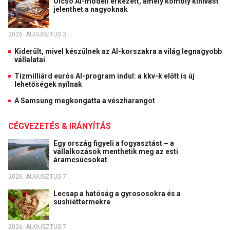
Olcsó AI-modell érkezett, amely komoly kihívást
jelenthet a nagyoknak
2026. AUGUSZTUS 3.
Kiderült, mivel készülnek az AI-korszakra a világ legnagyobb
vállalatai
Tízmilliárd eurós AI-program indul: a kkv-k előtt is új
lehetőségek nyílnak
A Samsung megkongatta a vészharangot
CÉGVEZETÉS & IRÁNYÍTÁS
Egy ország figyeli a fogyasztást – a
vállalkozások menthetik meg az esti
áramcsúcsokat
2026. AUGUSZTUS 7.
Lecsap a hatóság a gyrososokra és a
sushiéttermekre
2026. AUGUSZTUS 7.