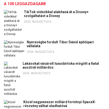
A 100 LEGGAZDAGABB
TikTok-videókkal alakítaná át a Disney+
szolgáltatást a Disney
2026. AUGUSZTUS 6.
Nyereségbe fordult Tibor Dávid építőipari
vállalata
2026. AUGUSZTUS 6.
Lakásokat vásárolt luxusbirtoka mögött a fiatal
ausztrál milliárdos
2026. AUGUSZTUS 5.
Közel negyvenezer milliárd forintnyi SpaceX-
részvény válhat eladhatóvá