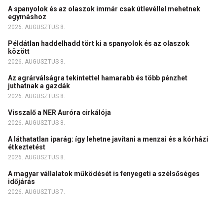
A spanyolok és az olaszok immár csak útlevéllel mehetnek
egymáshoz
2026. AUGUSZTUS 8.
Példátlan haddelhadd tört ki a spanyolok és az olaszok
között
2026. AUGUSZTUS 8.
Az agrárválságra tekintettel hamarabb és több pénzhet
juthatnak a gazdák
2026. AUGUSZTUS 8.
Visszalő a NER Auróra cirkálója
2026. AUGUSZTUS 8.
A láthatatlan iparág: így lehetne javítani a menzai és a kórházi
étkeztetést
2026. AUGUSZTUS 8.
A magyar vállalatok működését is fenyegeti a szélsőséges
időjárás
2026. AUGUSZTUS 7.