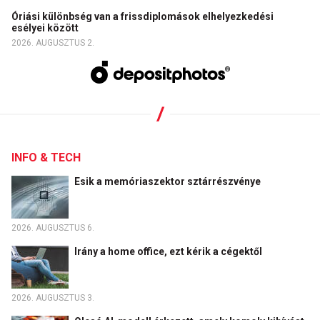
Óriási különbség van a frissdiplomások elhelyezkedési
esélyei között
2026. AUGUSZTUS 2.
INFO & TECH
Esik a memóriaszektor sztárrészvénye
2026. AUGUSZTUS 6.
Irány a home office, ezt kérik a cégektől
2026. AUGUSZTUS 3.