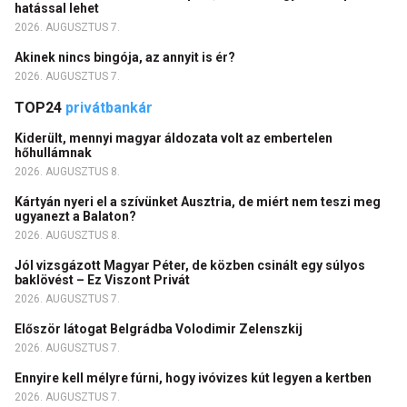
hatással lehet
2026. AUGUSZTUS 7.
Akinek nincs bingója, az annyit is ér?
2026. AUGUSZTUS 7.
TOP24
privátbankár
Kiderült, mennyi magyar áldozata volt az embertelen
hőhullámnak
2026. AUGUSZTUS 8.
Kártyán nyeri el a szívünket Ausztria, de miért nem teszi meg
ugyanezt a Balaton?
2026. AUGUSZTUS 8.
Jól vizsgázott Magyar Péter, de közben csinált egy súlyos
baklövést – Ez Viszont Privát
2026. AUGUSZTUS 7.
Először látogat Belgrádba Volodimir Zelenszkij
2026. AUGUSZTUS 7.
Ennyire kell mélyre fúrni, hogy ivóvizes kút legyen a kertben
2026. AUGUSZTUS 7.