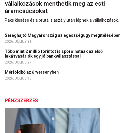
vállalkozások menthetik meg az esti
áramcsúcsokat
Paks kiesése és a brutális aszály után lépnek a vállalkozások.
Sereghajtó Magyarország az egészségügy megítélésében
2026. JÚLIUS 31.
Több mint 2 millió forintot is spórolhatnak az első
lakásvásárlók egy jó bankválasztással
2026. JÚLIUS 27.
Mérföldkő az űrversenyben
2026. JÚLIUS 10.
PÉNZSZERZÉS