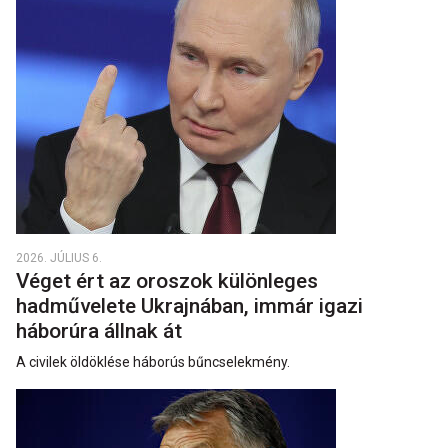
2026. JÚLIUS 6.
Véget ért az oroszok különleges
hadművelete Ukrajnában, immár igazi
háborúra állnak át
A civilek öldöklése háborús bűncselekmény.