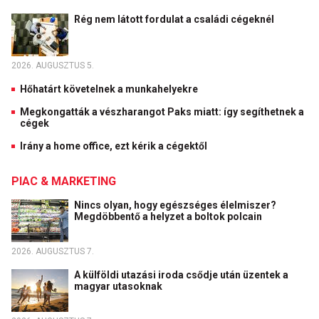
Rég nem látott fordulat a családi cégeknél
2026. AUGUSZTUS 5.
Hőhatárt követelnek a munkahelyekre
Megkongatták a vészharangot Paks miatt: így segíthetnek a
cégek
Irány a home office, ezt kérik a cégektől
PIAC & MARKETING
Nincs olyan, hogy egészséges élelmiszer?
Megdöbbentő a helyzet a boltok polcain
2026. AUGUSZTUS 7.
A külföldi utazási iroda csődje után üzentek a
magyar utasoknak