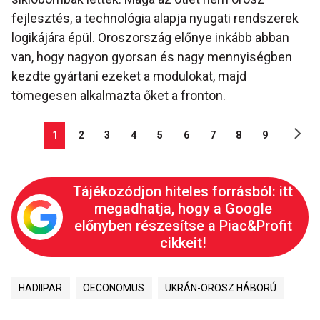
fejlesztés, a technológia alapja nyugati rendszerek
logikájára épül. Oroszország előnye inkább abban
van, hogy nagyon gyorsan és nagy mennyiségben
kezdte gyártani ezeket a modulokat, majd
tömegesen alkalmazta őket a fronton.
1
2
3
4
5
6
7
8
9
Tájékozódjon hiteles forrásból: itt
megadhatja, hogy a Google
előnyben részesítse a Piac&Profit
cikkeit!
HADIIPAR
OECONOMUS
UKRÁN-OROSZ HÁBORÚ