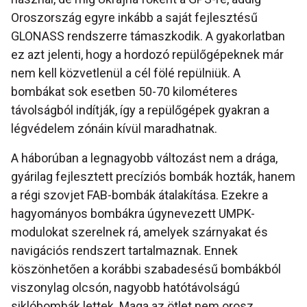
Oroszország egyre inkább a saját fejlesztésű
GLONASS rendszerre támaszkodik. A gyakorlatban
ez azt jelenti, hogy a hordozó repülőgépeknek már
nem kell közvetlenül a cél fölé repülniük. A
bombákat sok esetben 50-70 kilométeres
távolságból indítják, így a repülőgépek gyakran a
légvédelem zónáin kívül maradhatnak.
A háborúban a legnagyobb változást nem a drága,
gyárilag fejlesztett precíziós bombák hozták, hanem
a régi szovjet FAB-bombák átalakítása. Ezekre a
hagyományos bombákra úgynevezett UMPK-
modulokat szerelnek rá, amelyek szárnyakat és
navigációs rendszert tartalmaznak. Ennek
köszönhetően a korábbi szabadesésű bombákból
viszonylag olcsón, nagyobb hatótávolságú
siklóbombák lettek. Maga az ötlet nem orosz