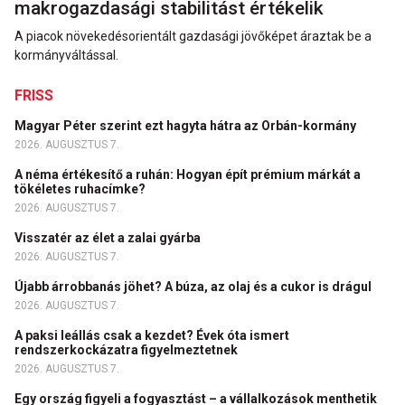
makrogazdasági stabilitást értékelik
A piacok növekedésorientált gazdasági jövőképet áraztak be a
kormányváltással.
FRISS
Magyar Péter szerint ezt hagyta hátra az Orbán-kormány
2026. AUGUSZTUS 7.
A néma értékesítő a ruhán: Hogyan épít prémium márkát a
tökéletes ruhacímke?
2026. AUGUSZTUS 7.
Visszatér az élet a zalai gyárba
2026. AUGUSZTUS 7.
Újabb árrobbanás jöhet? A búza, az olaj és a cukor is drágul
2026. AUGUSZTUS 7.
A paksi leállás csak a kezdet? Évek óta ismert
rendszerkockázatra figyelmeztetnek
2026. AUGUSZTUS 7.
Egy ország figyeli a fogyasztást – a vállalkozások menthetik