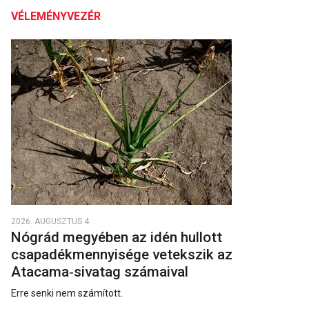
VÉLEMÉNYVEZÉR
2026. AUGUSZTUS 4.
Nógrád megyében az idén hullott
csapadékmennyisége vetekszik az
Atacama‑sivatag számaival
Erre senki nem számított.