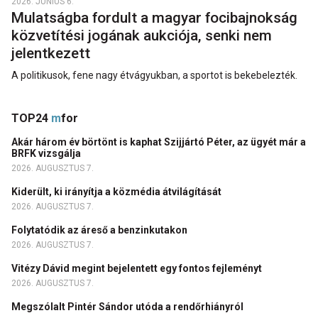
2026. JÚNIUS 6.
Mulatságba fordult a magyar focibajnokság
közvetítési jogának aukciója, senki nem
jelentkezett
A politikusok, fene nagy étvágyukban, a sportot is bekebelezték.
TOP24
m
for
Akár három év börtönt is kaphat Szijjártó Péter, az ügyét már a
BRFK vizsgálja
2026. AUGUSZTUS 7.
Kiderült, ki irányítja a közmédia átvilágítását
2026. AUGUSZTUS 7.
Folytatódik az áreső a benzinkutakon
2026. AUGUSZTUS 7.
Vitézy Dávid megint bejelentett egy fontos fejleményt
2026. AUGUSZTUS 7.
Megszólalt Pintér Sándor utóda a rendőrhiányról