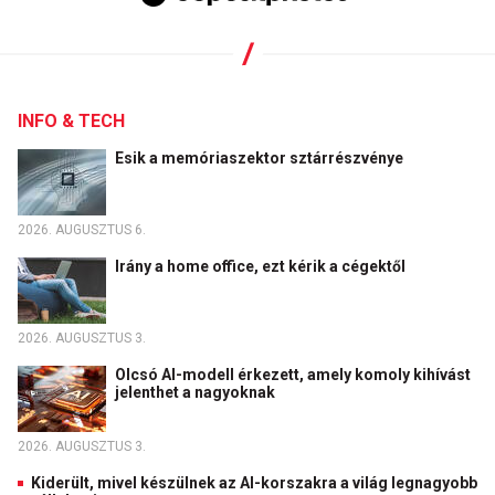
INFO & TECH
Esik a memóriaszektor sztárrészvénye
2026. AUGUSZTUS 6.
Irány a home office, ezt kérik a cégektől
2026. AUGUSZTUS 3.
Olcsó AI-modell érkezett, amely komoly kihívást
jelenthet a nagyoknak
2026. AUGUSZTUS 3.
Kiderült, mivel készülnek az AI-korszakra a világ legnagyobb