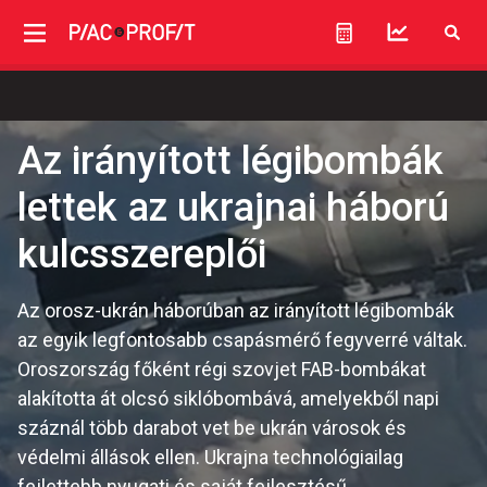
Az irányított légibombák
lettek az ukrajnai háború
kulcsszereplői
Az orosz-ukrán háborúban az irányított légibombák
az egyik legfontosabb csapásmérő fegyverré váltak.
Oroszország főként régi szovjet FAB-bombákat
alakította át olcsó siklóbombává, amelyekből napi
száznál több darabot vet be ukrán városok és
védelmi állások ellen. Ukrajna technológiailag
fejlettebb nyugati és saját fejlesztésű