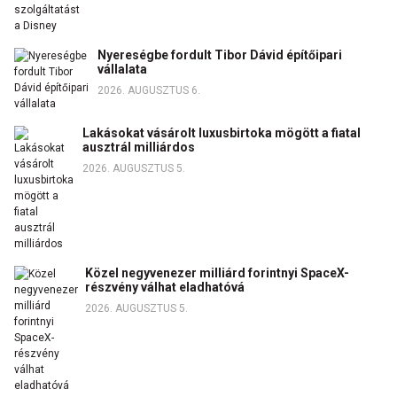
Nyereségbe fordult Tibor Dávid építőipari
vállalata
2026. AUGUSZTUS 6.
Lakásokat vásárolt luxusbirtoka mögött a fiatal
ausztrál milliárdos
2026. AUGUSZTUS 5.
Közel negyvenezer milliárd forintnyi SpaceX-
részvény válhat eladhatóvá
2026. AUGUSZTUS 5.