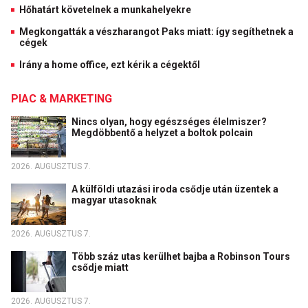
Hőhatárt követelnek a munkahelyekre
Megkongatták a vészharangot Paks miatt: így segíthetnek a
cégek
Irány a home office, ezt kérik a cégektől
PIAC & MARKETING
Nincs olyan, hogy egészséges élelmiszer?
Megdöbbentő a helyzet a boltok polcain
2026. AUGUSZTUS 7.
A külföldi utazási iroda csődje után üzentek a
magyar utasoknak
2026. AUGUSZTUS 7.
Több száz utas kerülhet bajba a Robinson Tours
csődje miatt
2026. AUGUSZTUS 7.