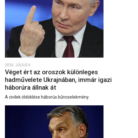
2026. JÚLIUS 6.
Véget ért az oroszok különleges
hadművelete Ukrajnában, immár igazi
háborúra állnak át
A civilek öldöklése háborús bűncselekmény.