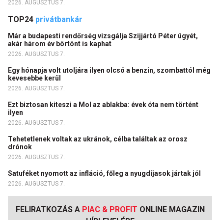
2026. AUGUSZTUS 7.
TOP24
privátbankár
Már a budapesti rendőrség vizsgálja Szijjártó Péter ügyét,
akár három év börtönt is kaphat
2026. AUGUSZTUS 7.
Egy hónapja volt utoljára ilyen olcsó a benzin, szombattól még
kevesebbe kerül
2026. AUGUSZTUS 7.
Ezt biztosan kiteszi a Mol az ablakba: évek óta nem történt
ilyen
2026. AUGUSZTUS 7.
Tehetetlenek voltak az ukránok, célba találtak az orosz
drónok
2026. AUGUSZTUS 7.
Satuféket nyomott az infláció, főleg a nyugdíjasok jártak jól
2026. AUGUSZTUS 7.
FELIRATKOZÁS A
PIAC & PROFIT
ONLINE MAGAZIN