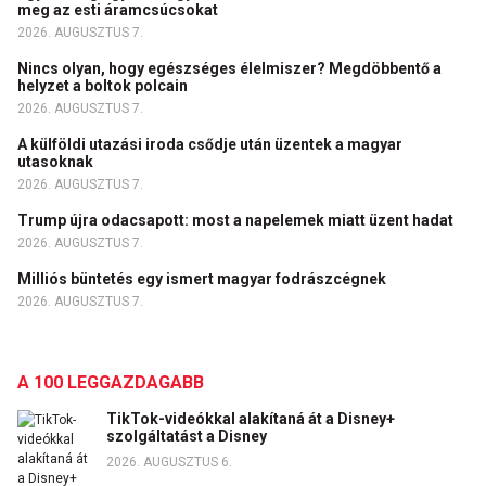
meg az esti áramcsúcsokat
2026. AUGUSZTUS 7.
Nincs olyan, hogy egészséges élelmiszer? Megdöbbentő a
helyzet a boltok polcain
2026. AUGUSZTUS 7.
A külföldi utazási iroda csődje után üzentek a magyar
utasoknak
2026. AUGUSZTUS 7.
Trump újra odacsapott: most a napelemek miatt üzent hadat
2026. AUGUSZTUS 7.
Milliós büntetés egy ismert magyar fodrászcégnek
2026. AUGUSZTUS 7.
A 100 LEGGAZDAGABB
TikTok-videókkal alakítaná át a Disney+
szolgáltatást a Disney
2026. AUGUSZTUS 6.