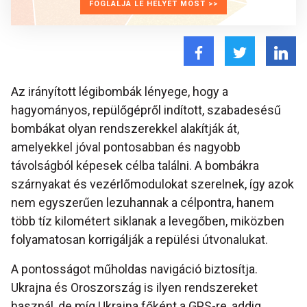
FOGLALJA LE HELYÉT MOST >>
Az irányított légibombák lényege, hogy a
hagyományos, repülőgépről indított, szabadesésű
bombákat olyan rendszerekkel alakítják át,
amelyekkel jóval pontosabban és nagyobb
távolságból képesek célba találni. A bombákra
szárnyakat és vezérlőmodulokat szerelnek, így azok
nem egyszerűen lezuhannak a célpontra, hanem
több tíz kilométert siklanak a levegőben, miközben
folyamatosan korrigálják a repülési útvonalukat.
A pontosságot műholdas navigáció biztosítja.
Ukrajna és Oroszország is ilyen rendszereket
használ, de míg Ukrajna főként a GPS-re, addig