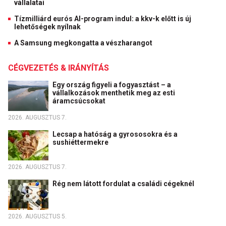
vállalatai
Tízmilliárd eurós AI-program indul: a kkv-k előtt is új
lehetőségek nyílnak
A Samsung megkongatta a vészharangot
CÉGVEZETÉS & IRÁNYÍTÁS
Egy ország figyeli a fogyasztást – a
vállalkozások menthetik meg az esti
áramcsúcsokat
2026. AUGUSZTUS 7.
Lecsap a hatóság a gyrososokra és a
sushiéttermekre
2026. AUGUSZTUS 7.
Rég nem látott fordulat a családi cégeknél
2026. AUGUSZTUS 5.