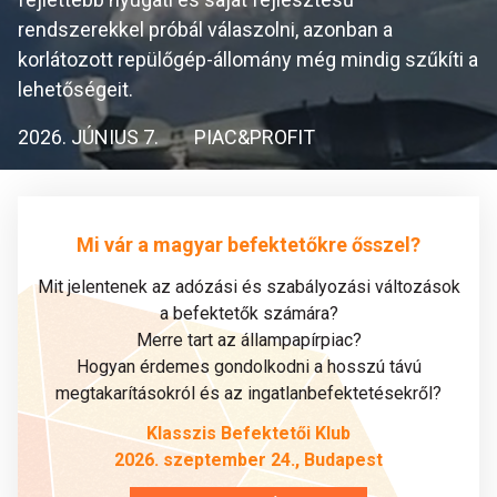
rendszerekkel próbál válaszolni, azonban a
korlátozott repülőgép-állomány még mindig szűkíti a
lehetőségeit.
2026. JÚNIUS 7.
PIAC&PROFIT
Mi vár a magyar befektetőkre ősszel?
Mit jelentenek az adózási és szabályozási változások
a befektetők számára?
Merre tart az állampapírpiac?
Hogyan érdemes gondolkodni a hosszú távú
megtakarításokról és az ingatlanbefektetésekről?
Klasszis Befektetői Klub
2026. szeptember 24., Budapest