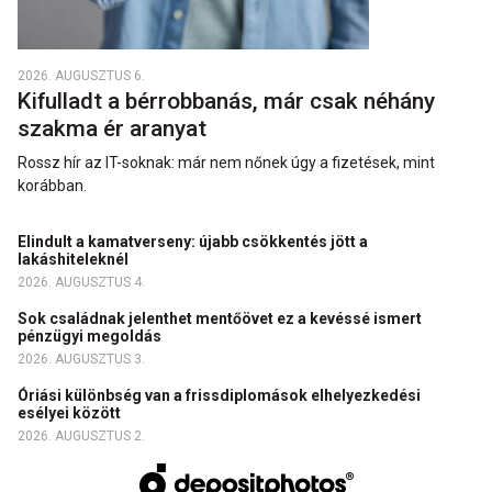
2026. AUGUSZTUS 6.
Kifulladt a bérrobbanás, már csak néhány
szakma ér aranyat
Rossz hír az IT-soknak: már nem nőnek úgy a fizetések, mint
korábban.
Elindult a kamatverseny: újabb csökkentés jött a
lakáshiteleknél
2026. AUGUSZTUS 4.
Sok családnak jelenthet mentőövet ez a kevéssé ismert
pénzügyi megoldás
2026. AUGUSZTUS 3.
Óriási különbség van a frissdiplomások elhelyezkedési
esélyei között
2026. AUGUSZTUS 2.