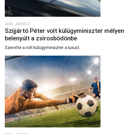
2026. JÚLIUS 2.
Szijjártó Péter volt külügyminiszter mélyen
belenyúlt a zsírosbödönbe
Szerette a volt külügyminiszter a luxust.