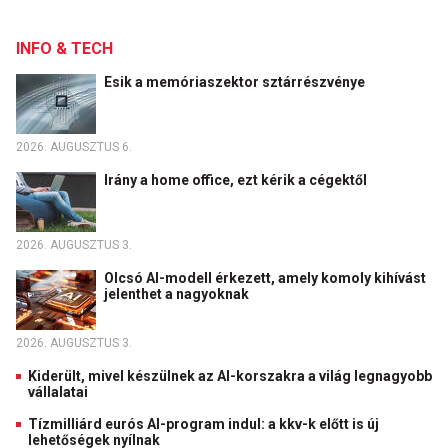
INFO & TECH
Esik a memóriaszektor sztárrészvénye
2026. AUGUSZTUS 6.
Irány a home office, ezt kérik a cégektől
2026. AUGUSZTUS 3.
Olcsó AI-modell érkezett, amely komoly kihívást
jelenthet a nagyoknak
2026. AUGUSZTUS 3.
Kiderült, mivel készülnek az AI-korszakra a világ legnagyobb
vállalatai
Tízmilliárd eurós AI-program indul: a kkv-k előtt is új
lehetőségek nyílnak