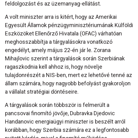
feldolgozást és az üzemanyag-ellátást.
A volt miniszter arra is kitért, hogy az Amerikai
Egyesült Államok pénzügyminisztériumának Külföldi
Eszközöket Ellenőrző Hivatala (OFAC) várhatóan
meghosszabbítja a tárgyalásokra vonatkozó
engedélyt, amely május 22-én jár le. Zorana
Mihajlovic szerint a tárgyalások során Szerbiának
ragaszkodnia kell ahhoz is, hogy növelje
tulajdonrészét a NIS-ben, mert ez lehetővé tenné az
állam számára, hogy nagyobb befolyást gyakoroljon
a vállalat stratégiai döntéseire.
A tárgyalások során többször is felmerült a
pancsovai finomító jövője, Dubravka Djedovic
Handanovic energiaügyi miniszter is beszélt arról
korábban, hogy Szerbia számára ez a legfontosabb