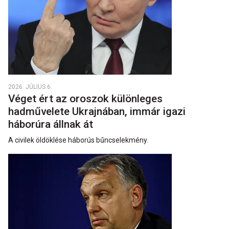
2026. JÚLIUS 6.
Véget ért az oroszok különleges
hadművelete Ukrajnában, immár igazi
háborúra állnak át
A civilek öldöklése háborús bűncselekmény.