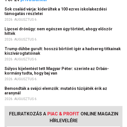
Sok család várja: kiderültek a 100 ezres iskolakezdési
támogatás részletei
2026. AUGUSZTUS 6.
Lipcsei drónügy: nem egészen úgy történt, ahogy először
hitték
2026. AUGUSZTUS 6.
Trump dühbe gurult: hosszú börtönt ígér a hadsereg titkainak
kiszivárogtatóinak
2026. AUGUSZTUS 6.
Súlyos kijelentést tett Magyar Péter: szerinte az Orbán-
kormány tudta, hogy baj van
2026. AUGUSZTUS 6.
Bemondták a svájci elemzők: mutatós tűzijáték érik az
aranynál
2026. AUGUSZTUS 6.
FELIRATKOZÁS A
PIAC & PROFIT
ONLINE MAGAZIN
HÍRLEVELÉRE