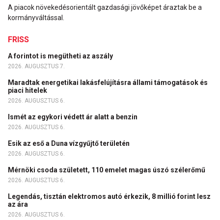
A piacok növekedésorientált gazdasági jövőképet áraztak be a
kormányváltással.
FRISS
A forintot is megütheti az aszály
2026. AUGUSZTUS 7.
Maradtak energetikai lakásfelújításra állami támogatások és
piaci hitelek
2026. AUGUSZTUS 6.
Ismét az egykori védett ár alatt a benzin
2026. AUGUSZTUS 6.
Esik az eső a Duna vízgyűjtő területén
2026. AUGUSZTUS 6.
Mérnöki csoda született, 110 emelet magas úszó szélerőmű
2026. AUGUSZTUS 6.
Legendás, tisztán elektromos autó érkezik, 8 millió forint lesz
az ára
2026. AUGUSZTUS 6.