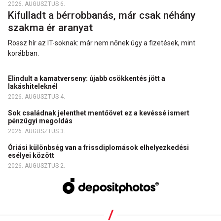
2026. AUGUSZTUS 6.
Kifulladt a bérrobbanás, már csak néhány
szakma ér aranyat
Rossz hír az IT-soknak: már nem nőnek úgy a fizetések, mint
korábban.
Elindult a kamatverseny: újabb csökkentés jött a
lakáshiteleknél
2026. AUGUSZTUS 4.
Sok családnak jelenthet mentőövet ez a kevéssé ismert
pénzügyi megoldás
2026. AUGUSZTUS 3.
Óriási különbség van a frissdiplomások elhelyezkedési
esélyei között
2026. AUGUSZTUS 2.