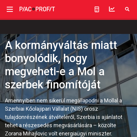
A kormányváltás miatt
bonyolódik, hogy
megveheti-e a Mol a
szerbek finomítóját
Amennyiben nem sikerül megállapodni a Mollal a
Szerbiai Kőolajipari Vállalat (NIS) orosz
tulajdonrészének átvételéről, Szerbia is ajánlatot
tehet a részesedés megvásárlására – közölte
Zorana Mihajlovic volt energiaügyi miniszter.