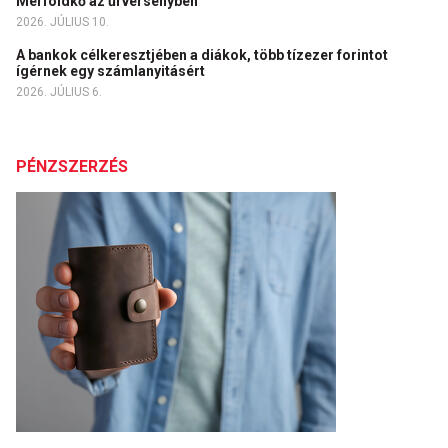
Mérföldkő az űrversenyben
2026. JÚLIUS 10.
A bankok célkeresztjében a diákok, több tízezer forintot
ígérnek egy számlanyitásért
2026. JÚLIUS 6.
PÉNZSZERZÉS