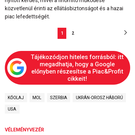
nyitott kérdés, mivel a finomító működése
közvetlenül érinti az ellátásbiztonságot és a hazai
piac lefedettségét.
1
2
Tájékozódjon hiteles forrásból: itt
megadhatja, hogy a Google
előnyben részesítse a Piac&Profit
cikkeit!
KŐOLAJ
MOL
SZERBIA
UKRÁN-OROSZ HÁBORÚ
USA
VÉLEMÉNYVEZÉR