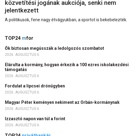
közvetítési jogának aukciója, senki nem
jelentkezett
A politikusok, fene nagy étvágyukban, a sportot is bekebelezték.
TOP24
m
for
Ők biztosan megússzák a ledolgozós szombatot
2026. AUGUSZTUS 6.
Elárulta a kormány, hogyan érkezik a 100 ezres iskolakezdési
támogatás
2026. AUGUSZTUS 6.
Fordulat a lipcsei drónügyben
2026. AUGUSZTUS 6.
Magyar Péter keményen nekiment az Orbán-kormánynak
2026. AUGUSZTUS 6.
Izzasztó napon van túl a forint
2026. AUGUSZTUS 6.
TOP24
privátbankár