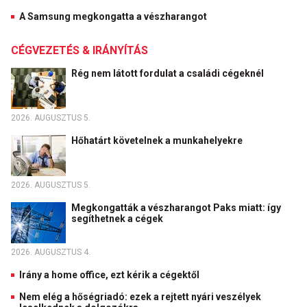
A Samsung megkongatta a vészharangot
CÉGVEZETÉS & IRÁNYÍTÁS
Rég nem látott fordulat a családi cégeknél
2026. AUGUSZTUS 5.
Hőhatárt követelnek a munkahelyekre
2026. AUGUSZTUS 5.
Megkongatták a vészharangot Paks miatt: így
segíthetnek a cégek
2026. AUGUSZTUS 4.
Irány a home office, ezt kérik a cégektől
Nem elég a hőségriadó: ezek a rejtett nyári veszélyek