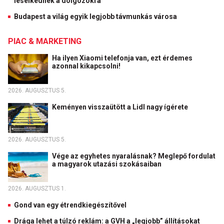
leselkednek a dolgozókra
Budapest a világ egyik legjobb távmunkás városa
PIAC & MARKETING
Ha ilyen Xiaomi telefonja van, ezt érdemes
azonnal kikapcsolni!
2026. AUGUSZTUS 5.
Keményen visszaütött a Lidl nagy ígérete
2026. AUGUSZTUS 5.
Vége az egyhetes nyaralásnak? Meglepő fordulat
a magyarok utazási szokásaiban
2026. AUGUSZTUS 1.
Gond van egy étrendkiegészítővel
Drága lehet a túlzó reklám: a GVH a „legjobb” állításokat