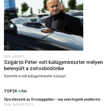
2026. JÚLIUS 2.
Szijjártó Péter volt külügyminiszter mélyen
belenyúlt a zsírosbödönbe
Szerette a volt külügyminiszter a luxust.
TOP24
m
for
Újra ülésezik az Országgyűlés – ma sem fogunk unatkozni
2026. AUGUSZTUS 10.