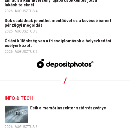
Elindult a kamatverseny: újabb csökkentés jött a
lakáshiteleknél
2026. AUGUSZTUS 4.
Sok családnak jelenthet mentőövet ez a kevéssé ismert
pénzügyi megoldás
2026. AUGUSZTUS 3.
Óriási különbség van a frissdiplomások elhelyezkedési
esélyei között
2026. AUGUSZTUS 2.
INFO & TECH
Esik a memóriaszektor sztárrészvénye
2026. AUGUSZTUS 6.