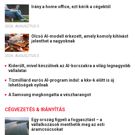
Irány a home office, ezt kérik a cégektől
2026. AUGUSZTUS 3.
Olcsó AI-modell érkezett, amely komoly kihívást
jelenthet a nagyoknak
2026. AUGUSZTUS 3.
Kiderült, mivel készülnek az AI-korszakra a világ legnagyobb
vállalatai
Tízmilliárd eurós AI-program indul: a kkv-k előtt is új
lehetőségek nyílnak
A Samsung megkongatta a vészharangot
CÉGVEZETÉS & IRÁNYÍTÁS
Egy ország figyeli a fogyasztást – a
vállalkozások menthetik meg az esti
áramcsúcsokat