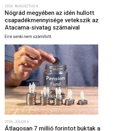
2026. AUGUSZTUS 4.
Nógrád megyében az idén hullott
csapadékmennyisége vetekszik az
Atacama‑sivatag számaival
Erre senki nem számított.
2026. JÚLIUS 6.
Átlagosan 7 millió forintot buktak a