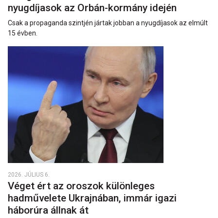
nyugdíjasok az Orbán-kormány idején
Csak a propaganda szintjén jártak jobban a nyugdíjasok az elmúlt
15 évben.
2026. JÚLIUS 6.
Véget ért az oroszok különleges
hadművelete Ukrajnában, immár igazi
háborúra állnak át