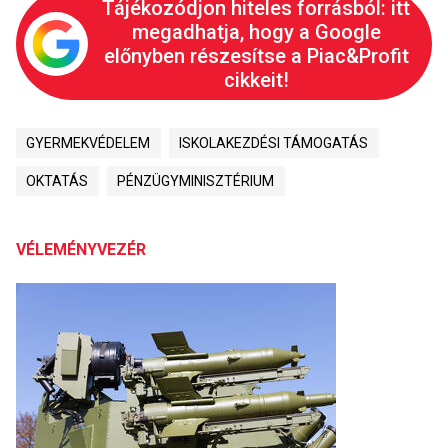
Tájékozódjon hiteles forrásból: itt
megadhatja, hogy a Google
előnyben részesítse a Piac&Profit
cikkeit!
GYERMEKVÉDELEM
ISKOLAKEZDÉSI TÁMOGATÁS
OKTATÁS
PÉNZÜGYMINISZTÉRIUM
VÉLEMÉNYVEZÉR