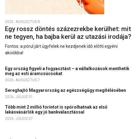
2026. AUGUSZTUS 8.
Egy rossz döntés százezrekbe kerülhet: mit
ne tegyen, ha bajba kerül az utazási irodája?
Fontos: a pórul járt ügyfelek ne kezdjenek idő előtti egyéni
akciókba!
Egy ország figyeli a fogyasztást – a vállalkozások menthetik
meg az esti áramcsúcsokat
2026. AUGUSZTUS 7.
Sereghajtó Magyarország az egészségügy megítélésében
2026. JÚLIUS 31.
Több mint 2 millió forintot is spórolhatnak az első
lakásvásárlók egy jó bankválasztással
2026. JÚLIUS 27.