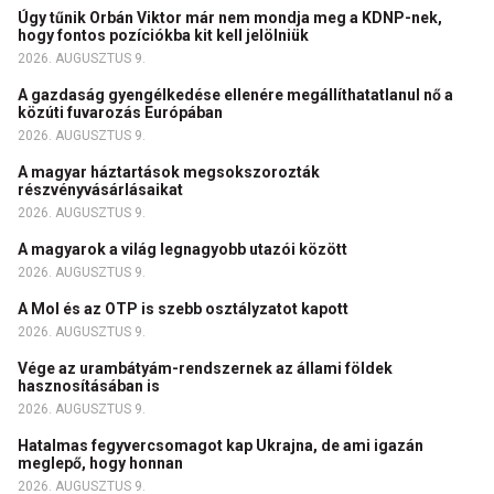
Úgy tűnik Orbán Viktor már nem mondja meg a KDNP-nek,
hogy fontos pozíciókba kit kell jelölniük
2026. AUGUSZTUS 9.
A gazdaság gyengélkedése ellenére megállíthatatlanul nő a
közúti fuvarozás Európában
2026. AUGUSZTUS 9.
A magyar háztartások megsokszorozták
részvényvásárlásaikat
2026. AUGUSZTUS 9.
A magyarok a világ legnagyobb utazói között
2026. AUGUSZTUS 9.
A Mol és az OTP is szebb osztályzatot kapott
2026. AUGUSZTUS 9.
Vége az urambátyám-rendszernek az állami földek
hasznosításában is
2026. AUGUSZTUS 9.
Hatalmas fegyvercsomagot kap Ukrajna, de ami igazán
meglepő, hogy honnan
2026. AUGUSZTUS 9.