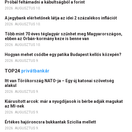
Próbál feltámadni a kábultságból a forint
2026. AUGUSZTUS 10.
A jegybank elérhetőnek látja az idei 2 százalékos inflációt
2026. AUGUSZTUS 10.
Több mint 70 éves téglagyár szűnhet meg Magyarországon,
ebben az Orbán-kormány keze is benne van
2026. AUGUSZTUS 10.
Hogyan mehet csődbe egy patika Budapest kellős közepén?
2026. AUGUSZTUS 9.
TOP24
privátbankár
Itt van Törökország NATO-ja – Egy új katonai szövetség
alakul
2026. AUGUSZTUS 9.
Kiárusított arcok: már a nyugdíjasok is bérbe adják magukat
az MI-nek
2026. AUGUSZTUS 9.
Értékes hajóroncsra bukkantak Szicília mellett
2026. AUGUSZTUS 9.