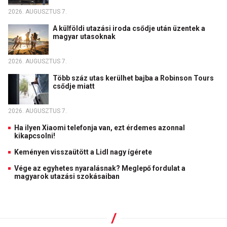
2026. AUGUSZTUS 7.
A külföldi utazási iroda csődje után üzentek a
magyar utasoknak
2026. AUGUSZTUS 7.
Több száz utas kerülhet bajba a Robinson Tours
csődje miatt
2026. AUGUSZTUS 7.
Ha ilyen Xiaomi telefonja van, ezt érdemes azonnal
kikapcsolni!
Keményen visszaütött a Lidl nagy ígérete
Vége az egyhetes nyaralásnak? Meglepő fordulat a
magyarok utazási szokásaiban