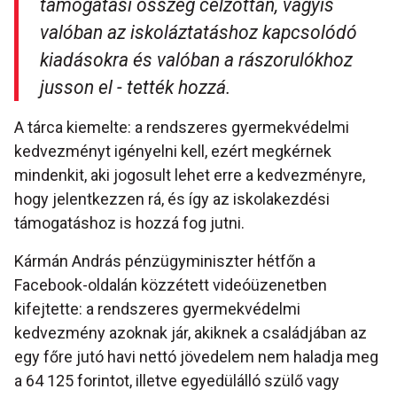
támogatási összeg célzottan, vagyis
valóban az iskoláztatáshoz kapcsolódó
kiadásokra és valóban a rászorulókhoz
jusson el - tették hozzá.
A tárca kiemelte: a rendszeres gyermekvédelmi
kedvezményt igényelni kell, ezért megkérnek
mindenkit, aki jogosult lehet erre a kedvezményre,
hogy jelentkezzen rá, és így az iskolakezdési
támogatáshoz is hozzá fog jutni.
Kármán András pénzügyminiszter hétfőn a
Facebook-oldalán közzétett videóüzenetben
kifejtette: a rendszeres gyermekvédelmi
kedvezmény azoknak jár, akiknek a családjában az
egy főre jutó havi nettó jövedelem nem haladja meg
a 64 125 forintot, illetve egyedülálló szülő vagy