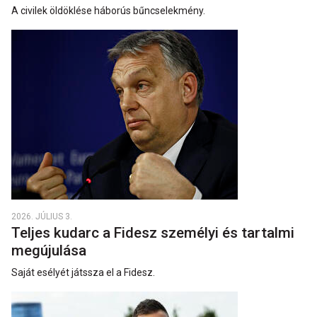
A civilek öldöklése háborús bűncselekmény.
2026. JÚLIUS 3.
Teljes kudarc a Fidesz személyi és tartalmi
megújulása
Saját esélyét játssza el a Fidesz.