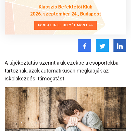
Klasszis Befektetői Klub
2026. szeptember 24., Budapest
FOGLALJA LE HELYÉT MOST >>
A tájékoztatás szerint akik ezekbe a csoportokba
tartoznak, azok automatikusan megkapják az
iskolakezdési támogatást.