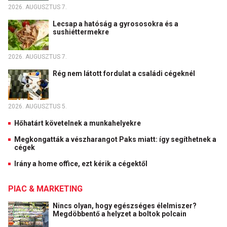
2026. AUGUSZTUS 7.
Lecsap a hatóság a gyrososokra és a
sushiéttermekre
2026. AUGUSZTUS 7.
Rég nem látott fordulat a családi cégeknél
2026. AUGUSZTUS 5.
Hőhatárt követelnek a munkahelyekre
Megkongatták a vészharangot Paks miatt: így segíthetnek a
cégek
Irány a home office, ezt kérik a cégektől
PIAC & MARKETING
Nincs olyan, hogy egészséges élelmiszer?
Megdöbbentő a helyzet a boltok polcain