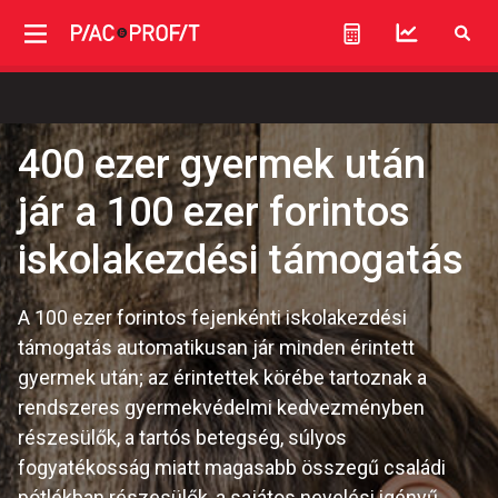
400 ezer gyermek után
jár a 100 ezer forintos
iskolakezdési támogatás
A 100 ezer forintos fejenkénti iskolakezdési
támogatás automatikusan jár minden érintett
gyermek után; az érintettek körébe tartoznak a
rendszeres gyermekvédelmi kedvezményben
részesülők, a tartós betegség, súlyos
fogyatékosság miatt magasabb összegű családi
pótlékban részesülők, a sajátos nevelési igényű