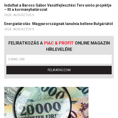
Indulhat a Baross Gábor Vasútfejlesztési Terv uniós projektje
– Itt a kormányhatározat
2026. AUGUSZTUS 9.
Energiatárolás: Magyarországnak tanulnia kellene Bulgáriától
2026. AUGUSZTUS 9.
FELIRATKOZÁS A
PIAC & PROFIT
ONLINE MAGAZIN
HÍRLEVELÉRE
FELIRATKOZOM