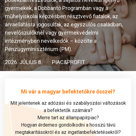
gyermekek, a Dobbantó Programban vagy a
műhelyiskolai képzésben résztvevő fiatalok, az
árvaellátásra jogosultak, az egyszülős családban,
nevelőszülőknél vagy gyermekvédelmi
intézményben nevelkedők – közölte a
Pénzügyminisztérium (PM).
2026. JÚLIUS 8.
PIAC&PROFIT
Mi vár a magyar befektetőkre ősszel?
Mit jelentenek az adózási és szabályozási változások
a befektetők számára?
Merre tart az állampapírpiac?
Hogyan érdemes gondolkodni a hosszú távú
megtakarításokról és az ingatlanbefektetésekről?