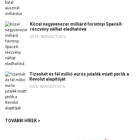
Közel negyvenezer milliárd forintnyi SpaceX-
részvény válhat eladhatóvá
2026. AUGUSZTUS 5.
Tizenhét és fél millió eurós jutalék miatt perlik a
Revolut alapítóját
2026. AUGUSZTUS 4.
TOVÁBBI HÍREK >